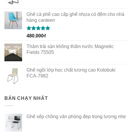
Ghế cà phê cao cấp ghế nhựa có đệm cho nhà
hàng canteen
Rated
5.00
480.000
₫
out of 5
Thảm trải sàn không thấm nước Magnetic
Fields 75505
Ghế ngồi lớp học chất lượng cao Kotobuki
FCA-7982
BÁN CHẠY NHẤT
Ghế xếp chồng văn phòng đẹp trọng lượng nhẹ