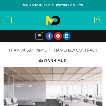
Skip
MINH DUC PUBLIC FURNITURE CO., LTD
to
content
THẢM VÀ SÀN VINYL
/
THẢM SHAW CONTRACT
DANH MỤC