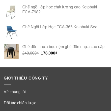
Ghế ngồi lớp học chất lượng cao Kotobuki
FCA-7982
Ghế Ngồi Lớp Học FCA-365 Kotobuki Sea
Ghế đôn nhựa bọc nệm ghế đôn nhựa cao cấp
Original
Current
240.000
₫
178.000
₫
price
price
was:
is:
240.000₫.
178.000₫.
GIỚI THIỆU CÔNG TY
Về chúng tôi
Đối tác chiến lược