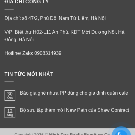
ĐỊA CHỈ CÔNG TY
Địa chỉ: số 47/2, Phú Đô, Nam Từ Liêm, Hà Nội
V/P: Biệt thự H02-L11 An Phú, KĐT Mới Dương Nội, Hà
Đông, Hà Nội
Hotline/ Zalo: 0908314939
TIN TỨC MỚI NHẤT
Báo giá ghế nhựa PP dùng cho gia đình quán cafe
30
Oct
No
Comments
on
Bộ sưu tập thảm mới New Path của Shaw Contract
12
Báo
giá
Aug
No
ghế
Comments
nhựa
on
PP
Bộ
dùng
sưu
Copyright 2026 ©
cho
Minh Duc Public Furniture Co.,Ltd.