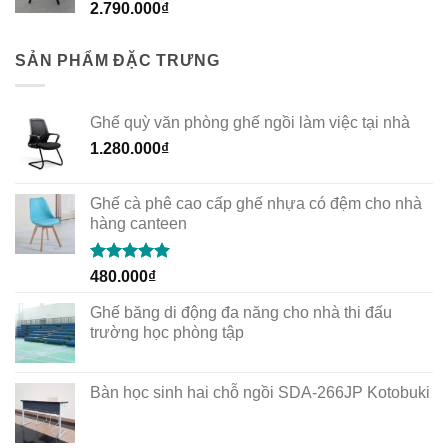
2.790.000
₫
SẢN PHẨM ĐẶC TRƯNG
Ghế quỳ văn phòng ghế ngồi làm việc tại nhà
1.280.000
₫
Ghế cà phê cao cấp ghế nhựa có đệm cho nhà
hàng canteen
Rated
5.00
480.000
₫
out of 5
Ghế băng di động đa năng cho nhà thi đấu
trường học phòng tập
Bàn học sinh hai chỗ ngồi SDA-266JP Kotobuki