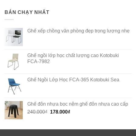
BÁN CHẠY NHẤT
Ghế xếp chồng văn phòng đẹp trọng lượng nhẹ
Ghế ngồi lớp học chất lượng cao Kotobuki
FCA-7982
Ghế Ngồi Lớp Học FCA-365 Kotobuki Sea
Ghế đôn nhựa bọc nệm ghế đôn nhựa cao cấp
Original
Current
240.000
₫
178.000
₫
price
price
was:
is:
240.000₫.
178.000₫.