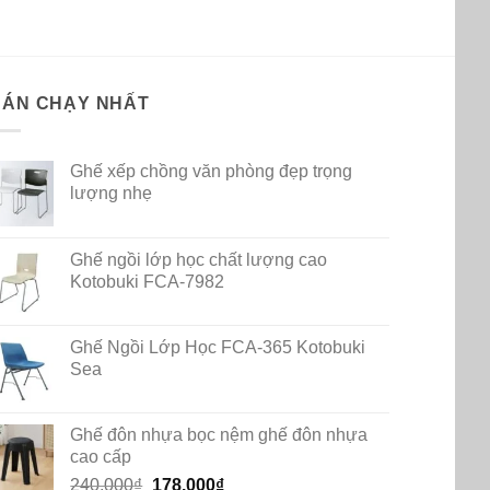
BÁN CHẠY NHẤT
Ghế xếp chồng văn phòng đẹp trọng
lượng nhẹ
Ghế ngồi lớp học chất lượng cao
Kotobuki FCA-7982
Ghế Ngồi Lớp Học FCA-365 Kotobuki
Sea
Ghế đôn nhựa bọc nệm ghế đôn nhựa
cao cấp
Original
Current
240.000
₫
178.000
₫