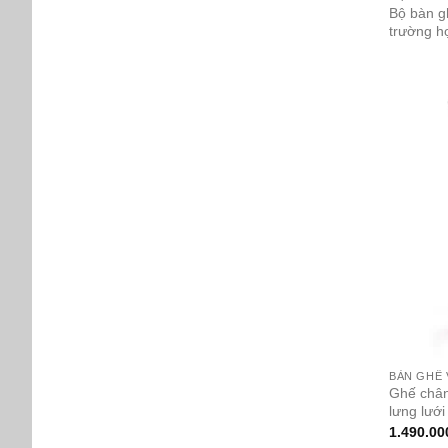
Bộ bàn g
trường h
BÀN GHẾ
Ghế chân
lưng lưới
1.490.00