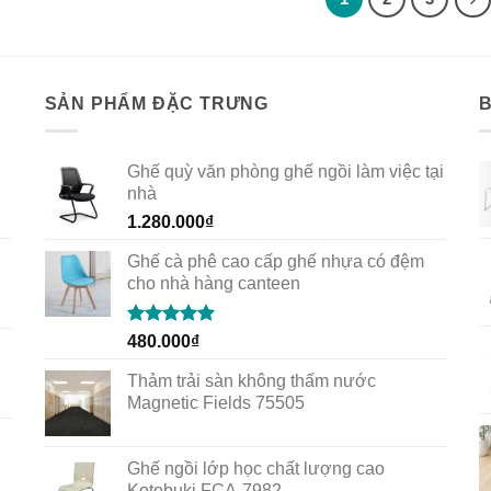
SẢN PHẨM ĐẶC TRƯNG
Ghế quỳ văn phòng ghế ngồi làm việc tại
nhà
1.280.000
₫
Ghế cà phê cao cấp ghế nhựa có đệm
cho nhà hàng canteen
Rated
5.00
480.000
₫
out of 5
Thảm trải sàn không thấm nước
Magnetic Fields 75505
Ghế ngồi lớp học chất lượng cao
Kotobuki FCA-7982