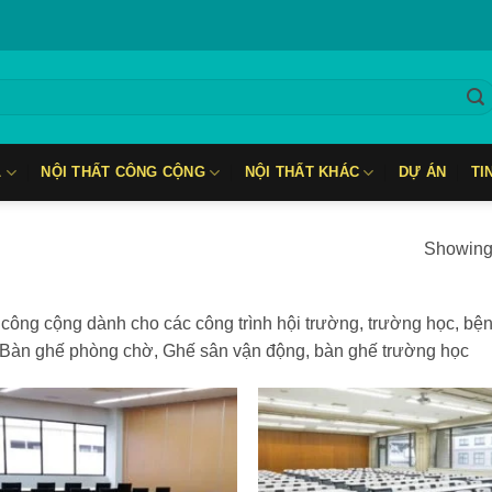
L
NỘI THẤT CÔNG CỘNG
NỘI THẤT KHÁC
DỰ ÁN
TI
Showing 
t công cộng dành cho các công trình hội trường, trường học, bệ
 Bàn ghế phòng chờ, Ghế sân vận động, bàn ghế trường học