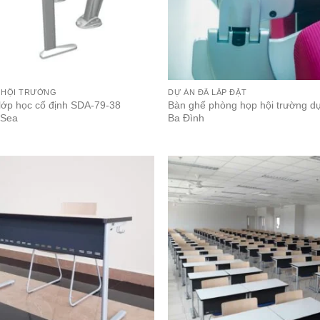
 HỘI TRƯỜNG
DỰ ÁN ĐÃ LẮP ĐẶT
lớp học cố định SDA-79-38
Bàn ghế phòng họp hội trường d
 Sea
Ba Đình