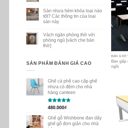
ghế
No
nhựa
Comments
Sàn nhựa hèm khóa loại nào
PP
on
dùng
Bộ
tốt? Các thông tin của loại
cho
sưu
sàn này
gia
tập
đình
thảm
No
quán
mới
Comments
cafe
New
Vách ngăn phòng thờ với
on
Path
Sàn
phòng ngủ [vách che bàn
của
nhựa
Shaw
thờ]
hèm
Contract
khóa
No
loại
Comments
BÀN GHẾ
nào
on
Bàn gấp 
tốt?
Vách
SẢN PHẨM ĐÁNH GIÁ CAO
Các
ngồi
ngăn
thông
phòng
tin
thờ
của
với
loại
Ghế cà phê cao cấp ghế
phòng
sàn
ngủ
nhựa có đệm cho nhà
này
[vách
hàng canteen
che
bàn
thờ]
Rated
5.00
480.000
₫
out of 5
Ghế gỗ Wishbone đan dây
ghế gỗ đơn giản cho nhà