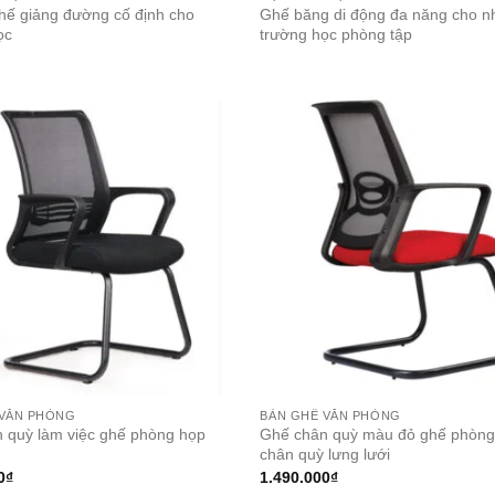
hế giảng đường cố định cho
Ghế băng di động đa năng cho nh
ọc
trường học phòng tập
 VĂN PHÒNG
BÀN GHẾ VĂN PHÒNG
 quỳ làm việc ghế phòng họp
Ghế chân quỳ màu đỏ ghế phòng
chân quỳ lưng lưới
0
₫
1.490.000
₫