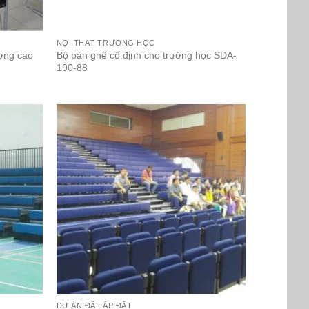
NỘI THẤT TRƯỜNG HỌC
ượng cao
Bộ bàn ghế cố định cho trường học SDA-
190-88
DỰ ÁN ĐÃ LẮP ĐẶT