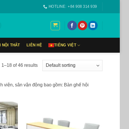
HOTLINE: +84 908 314 939
N NỘI THẤT
LIÊN HỆ
TIẾNG VIỆT
1–18 of 46 results
nh viện, sân vận động bao gồm: Bàn ghế hội