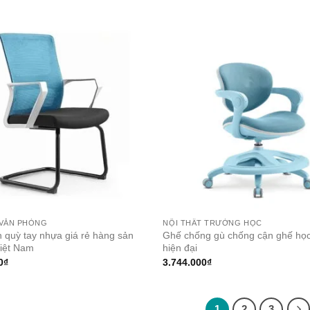
 VĂN PHÒNG
NỘI THẤT TRƯỜNG HỌC
 quỳ tay nhựa giá rẻ hàng sản
Ghế chống gù chống cận ghế học
Việt Nam
hiện đại
0
₫
3.744.000
₫
1
2
3