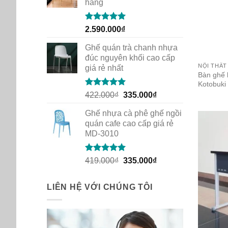
hàng
Rated
5.00
2.590.000
₫
out of 5
Ghế quán trà chanh nhựa
đúc nguyên khối cao cấp
NỘI THẤT
giá rẻ nhất
Bàn ghế 
Kotobuki
Rated
5.00
Original
Current
422.000
₫
335.000
₫
out of 5
price
price
Ghế nhựa cà phê ghế ngồi
was:
is:
quán cafe cao cấp giá rẻ
422.000₫.
335.000₫.
MD-3010
Rated
5.00
Original
Current
419.000
₫
335.000
₫
out of 5
price
price
was:
is:
LIÊN HỆ VỚI CHÚNG TÔI
419.000₫.
335.000₫.