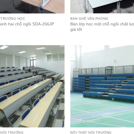
T TRƯỜNG HỌC
BÀN GHẾ VĂN PHÒNG
sinh hai chỗ ngồi SDA-266JP
Bàn lớp học một chỗ ngồi chất l
giá tốt
 HỘI TRƯỜNG
NỘI THẤT HỘI TRƯỜNG