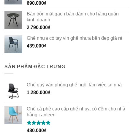
690.000
₫
Bàn tròn mặt gạch bàn dành cho hàng quán
kinh doanh
2.790.000
₫
Ghế nhựa có tay vịn ghế nhựa bền đẹp giá rẻ
439.000
₫
SẢN PHẨM ĐẶC TRƯNG
Ghế quỳ văn phòng ghế ngồi làm việc tại nhà
1.280.000
₫
Ghế cà phê cao cấp ghế nhựa có đệm cho nhà
hàng canteen
Rated
5.00
480.000
₫