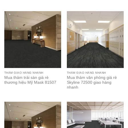
THẢM GIAO HÀNG NHANH
THẢM GIAO HÀNG NHANH
Mua thảm trải sàn giá rẻ
Mua thảm văn phòng giá rẻ
thương hiệu Mỹ Mask 81507
Skyline 72500 giao hàng
nhanh