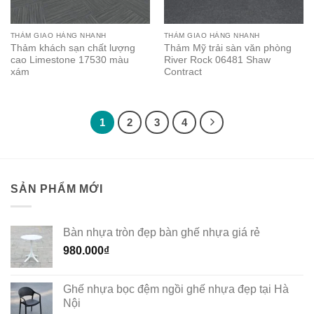
THẢM GIAO HÀNG NHANH
THẢM GIAO HÀNG NHANH
Thảm khách sạn chất lượng
Thảm Mỹ trải sàn văn phòng
cao Limestone 17530 màu
River Rock 06481 Shaw
xám
Contract
1
2
3
4
SẢN PHẨM MỚI
Bàn nhựa tròn đẹp bàn ghế nhựa giá rẻ
980.000
₫
Ghế nhựa bọc đệm ngồi ghế nhựa đẹp tại Hà
Nội