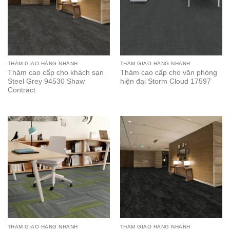
THẢM GIAO HÀNG NHANH
THẢM GIAO HÀNG NHANH
Thảm cao cấp cho khách sạn
Thảm cao cấp cho văn phòng
Steel Grey 94530 Shaw
hiện đại Storm Cloud 17597
Contract
THẢM GIAO HÀNG NHANH
THẢM GIAO HÀNG NHANH