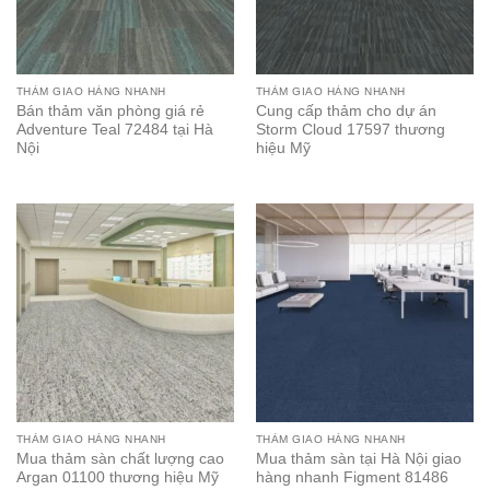
THẢM GIAO HÀNG NHANH
THẢM GIAO HÀNG NHANH
Bán thảm văn phòng giá rẻ
Cung cấp thảm cho dự án
Adventure Teal 72484 tại Hà
Storm Cloud 17597 thương
Nội
hiệu Mỹ
THẢM GIAO HÀNG NHANH
THẢM GIAO HÀNG NHANH
Mua thảm sàn chất lượng cao
Mua thảm sàn tại Hà Nội giao
Argan 01100 thương hiệu Mỹ
hàng nhanh Figment 81486