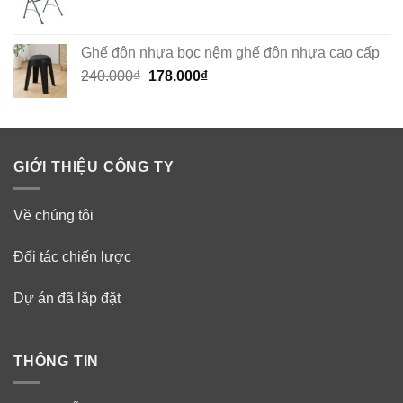
Ghế đôn nhựa bọc nệm ghế đôn nhựa cao cấp
Original
Current
240.000
₫
178.000
₫
price
price
was:
is:
240.000₫.
178.000₫.
GIỚI THIỆU CÔNG TY
Về chúng tôi
Đối tác chiến lược
Dự án đã lắp đặt
THÔNG TIN