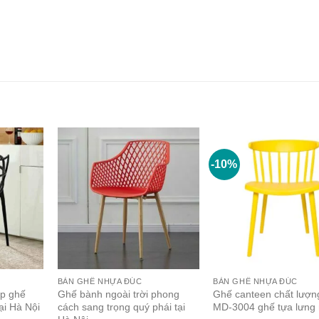
-10%
BÀN GHẾ NHỰA ĐÚC
BÀN GHẾ NHỰA ĐÚC
ẹp ghế
Ghế bành ngoài trời phong
Ghế canteen chất lượn
ại Hà Nội
cách sang trọng quý phái tại
MD-3004 ghế tựa lưng