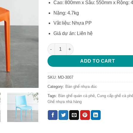
Cao: 800mm x Sâu: 550mm x Rộng:
was:
is:
536.000₫.
395.000
Nặng: 4.7kg
Vât liệu: Nhựa PP
Giá dự án: Liên hệ
Ghế nhựa nhà hàng bàn ghế quán cà phê 
ADD TO CART
SKU:
MD-3007
Category:
Bàn ghế nhựa đúc
Tags:
Bàn ghế quán cà phê
,
Cung cấp ghế cà phê
Ghế nhựa nhà hàng