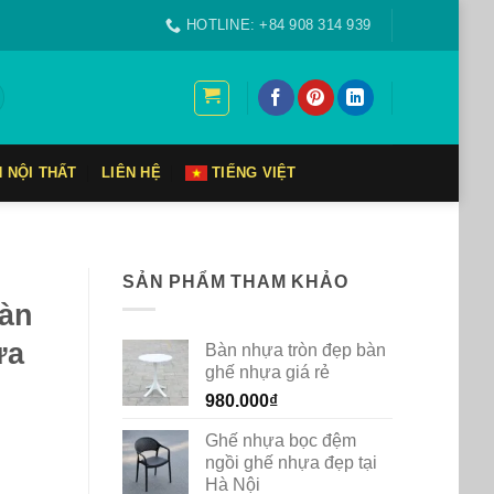
HOTLINE: +84 908 314 939
N NỘI THẤT
LIÊN HỆ
TIẾNG VIỆT
SẢN PHẨM THAM KHẢO
àn
ựa
Bàn nhựa tròn đẹp bàn
ghế nhựa giá rẻ
980.000
₫
Ghế nhựa bọc đệm
ngồi ghế nhựa đẹp tại
Hà Nội