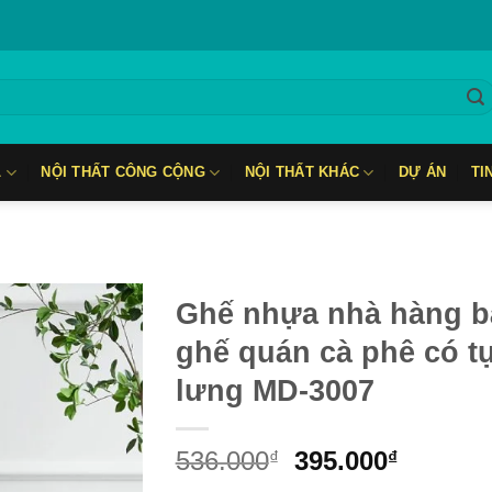
L
NỘI THẤT CÔNG CỘNG
NỘI THẤT KHÁC
DỰ ÁN
TI
Ghế nhựa nhà hàng b
ghế quán cà phê có t
lưng MD-3007
Original
Current
536.000
395.000
₫
₫
price
price