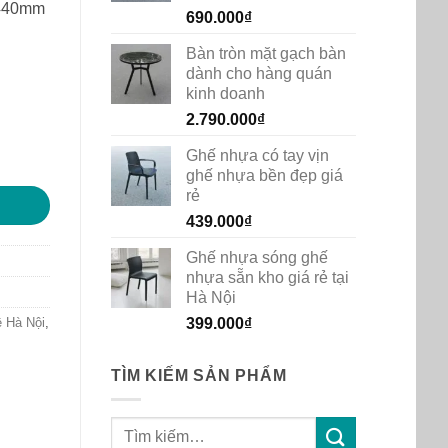
 440mm
690.000
₫
₫.
Bàn tròn mặt gạch bàn
dành cho hàng quán
kinh doanh
2.790.000
₫
Ghế nhựa có tay vịn
có tựa lưng MD-3007 số lượng
ghế nhựa bền đẹp giá
rẻ
439.000
₫
Ghế nhựa sóng ghế
nhựa sẵn kho giá rẻ tại
Hà Nội
399.000
₫
 Hà Nội
,
TÌM KIẾM SẢN PHẨM