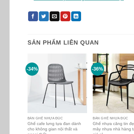
SẢN PHẨM LIÊN QUAN
-34%
-36%
BÀN GHẾ NHỰA ĐÚC
BÀN GHẾ NHỰA ĐÚC
Ghế cafe lưng tựa đan dành
Ghế nhựa căng tin đ
cho không gian nội thất và
mây nhựa nhà hàng t