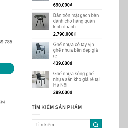
690.000
₫
Bàn tròn mặt gạch bàn
dành cho hàng quán
kinh doanh
2.790.000
₫
49 785
Ghế nhựa có tay vịn
ghế nhựa bền đẹp giá
cấp số lượng
rẻ
439.000
₫
Ghế nhựa sóng ghế
nhựa sẵn kho giá rẻ tại
Hà Nội
399.000
₫
Ghế
TÌM KIẾM SẢN PHẨM