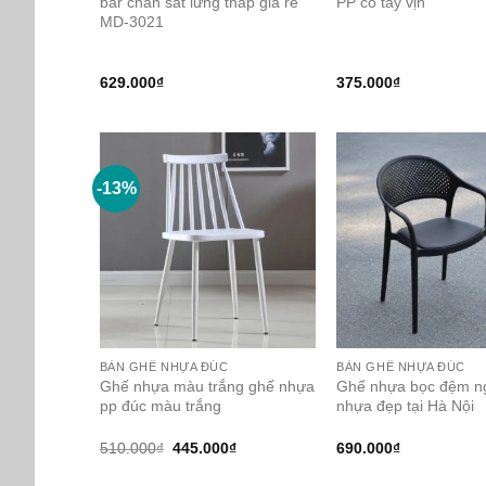
bar chân sắt lưng thấp giá rẻ
PP có tay vịn
MD-3021
629.000
₫
375.000
₫
-13%
BÀN GHẾ NHỰA ĐÚC
BÀN GHẾ NHỰA ĐÚC
Ghế nhựa màu trắng ghế nhựa
Ghế nhựa bọc đệm n
pp đúc màu trắng
nhựa đẹp tại Hà Nội
Original
Current
510.000
₫
445.000
₫
690.000
₫
price
price
was:
is: