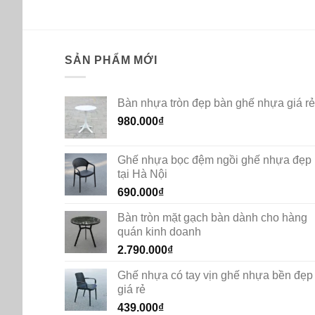
510.000₫.
445.000₫.
SẢN PHẨM MỚI
Bàn nhựa tròn đẹp bàn ghế nhựa giá rẻ
980.000
₫
Ghế nhựa bọc đệm ngồi ghế nhựa đẹp
tại Hà Nội
690.000
₫
Bàn tròn mặt gạch bàn dành cho hàng
quán kinh doanh
2.790.000
₫
Ghế nhựa có tay vịn ghế nhựa bền đẹp
giá rẻ
439.000
₫