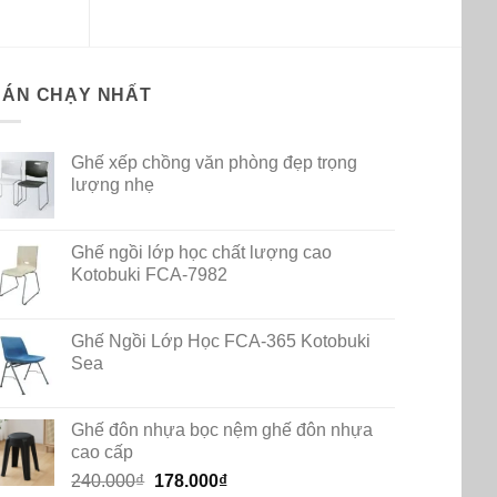
.000₫.
BÁN CHẠY NHẤT
Ghế xếp chồng văn phòng đẹp trọng
lượng nhẹ
Ghế ngồi lớp học chất lượng cao
Kotobuki FCA-7982
Ghế Ngồi Lớp Học FCA-365 Kotobuki
Sea
Ghế đôn nhựa bọc nệm ghế đôn nhựa
cao cấp
Original
Current
240.000
₫
178.000
₫