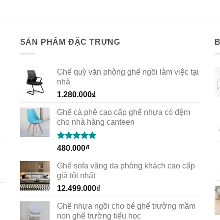
240.000₫.
178
SẢN PHẨM ĐẶC TRƯNG
Ghế quỳ văn phòng ghế ngồi làm việc tại
nhà
1.280.000
₫
Ghế cà phê cao cấp ghế nhựa có đệm
cho nhà hàng canteen
Rated
5.00
480.000
₫
out of 5
Ghế sofa văng da phòng khách cao cấp
giá tốt nhất
12.499.000
₫
Ghế nhựa ngồi cho bé ghế trường mầm
non ghế trường tiểu học