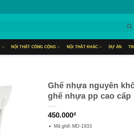
L
NỘI THẤT CÔNG CỘNG
NỘI THẤT KHÁC
DỰ ÁN
TI
Ghế nhựa nguyên khố
ghế nhựa pp cao cấp
450.000
₫
Mã ghế: MD-1933