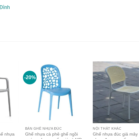
 Đình
-20%
BÀN GHẾ NHỰA ĐÚC
NỘI THẤT KHÁC
hế nhựa
Ghế nhựa cà phê ghế ngồi
Ghế nhựa đúc giả mây