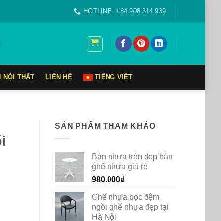
HOTLINE: +84 908 314 939
N NỘI THẤT
LIÊN HỆ
TIẾNG VIỆT
SẢN PHẨM THAM KHẢO
i
Bàn nhựa tròn đẹp bàn
ghế nhựa giá rẻ
980.000
₫
Ghế nhựa bọc đệm
ngồi ghế nhựa đẹp tại
Hà Nội