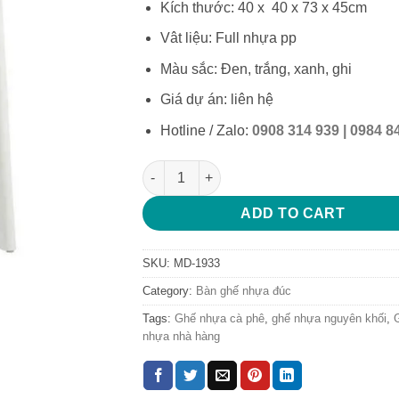
Kích thước: 40 x 40 x 73 x 45cm
Vât liệu: Full nhựa pp
Màu sắc: Đen, trắng, xanh, ghi
Giá dự án: liên hệ
Hotline / Zalo:
0908 314 939 | 0984 8
Ghế nhựa nguyên khối ghế nhựa pp cao 
ADD TO CART
SKU:
MD-1933
Category:
Bàn ghế nhựa đúc
Tags:
Ghế nhựa cà phê
,
ghế nhựa nguyên khối
,
nhựa nhà hàng