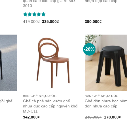
quán cafe cao cấp giá rẻ MD-
nhựa đẹp cao cấp
3010
Rated
5
Original
Current
419.000
₫
335.000
₫
390.000
₫
price
price
out of 5
was:
is:
419.000₫.
335.000₫.
-26%
BÀN GHẾ NHỰA ĐÚC
BÀN GHẾ NHỰA ĐÚC
gồi ghế
Ghế cà phê sân vườn ghế
Ghế đôn nhựa bọc nệ
nhựa đúc cao cấp nguyên khối
đôn nhựa cao cấp
MD-C11
Original
Cur
942.000
₫
240.000
₫
178.000
₫
price
pri
was:
is: