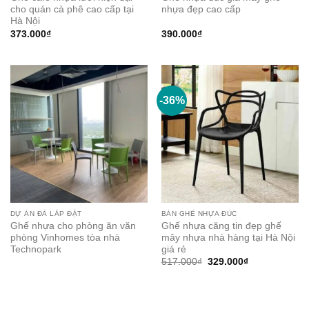
cho quán cà phê cao cấp tại
nhựa đẹp cao cấp
Hà Nội
373.000
₫
390.000
₫
-36%
DỰ ÁN ĐÃ LẮP ĐẶT
BÀN GHẾ NHỰA ĐÚC
Ghế nhựa cho phòng ăn văn
Ghế nhựa căng tin đẹp ghế
phòng Vinhomes tòa nhà
mây nhựa nhà hàng tại Hà Nội
Technopark
giá rẻ
Original
Current
517.000
₫
329.000
₫
price
price
was:
is:
517.000₫.
329.000₫.