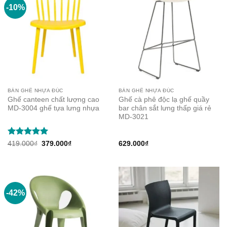
-10%
BÀN GHẾ NHỰA ĐÚC
BÀN GHẾ NHỰA ĐÚC
Ghế canteen chất lượng cao
Ghế cà phê độc lạ ghế quầy
MD-3004 ghế tựa lưng nhựa
bar chân sắt lưng thấp giá rẻ
MD-3021
Rated
5
Original
Current
419.000
₫
379.000
₫
629.000
₫
price
price
out of 5
was:
is:
419.000₫.
379.000₫.
-42%