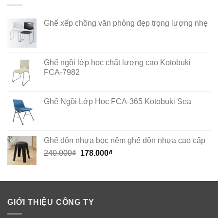
Ghế xếp chồng văn phòng đẹp trọng lượng nhẹ
Ghế ngồi lớp học chất lượng cao Kotobuki
FCA-7982
Ghế Ngồi Lớp Học FCA-365 Kotobuki Sea
Ghế đôn nhựa bọc nệm ghế đôn nhựa cao cấp
Original
Current
240.000
₫
178.000
₫
price
price
was:
is:
240.000₫.
178.000₫.
GIỚI THIỆU CÔNG TY