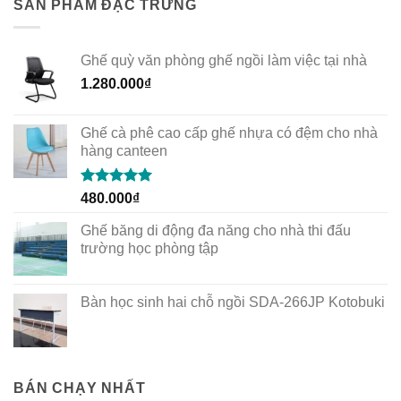
SẢN PHẨM ĐẶC TRƯNG
Ghế quỳ văn phòng ghế ngồi làm việc tại nhà
1.280.000
₫
Ghế cà phê cao cấp ghế nhựa có đệm cho nhà
hàng canteen
Rated
5.00
480.000
₫
out of 5
Ghế băng di động đa năng cho nhà thi đấu
trường học phòng tập
Bàn học sinh hai chỗ ngồi SDA-266JP Kotobuki
BÁN CHẠY NHẤT