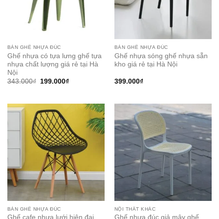
BÀN GHẾ NHỰA ĐÚC
BÀN GHẾ NHỰA ĐÚC
Ghế nhựa có tựa lưng ghế tựa
Ghế nhựa sóng ghế nhựa sẵn
nhựa chất lượng giá rẻ tại Hà
kho giá rẻ tại Hà Nội
Nội
Original
Current
343.000
₫
199.000
₫
399.000
₫
price
price
was:
is:
343.000₫.
199.000₫.
BÀN GHẾ NHỰA ĐÚC
NỘI THẤT KHÁC
Ghế cafe nhựa lưới hiện đại
Ghế nhựa đúc giả mây ghế