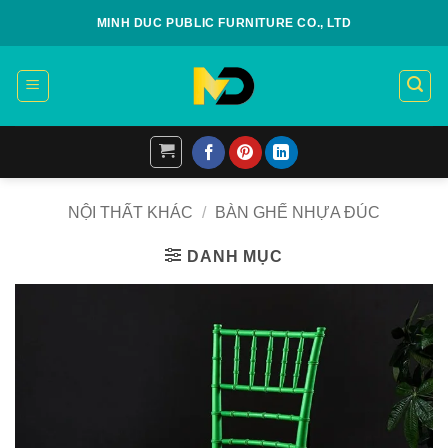
Skip
MINH DUC PUBLIC FURNITURE CO., LTD
to
content
NỘI THẤT KHÁC
/
BÀN GHẾ NHỰA ĐÚC
DANH MỤC