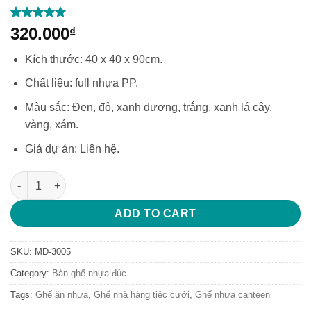
Rated
1
5
320.000
₫
out of 5
based on
Kích thước: 40 x 40 x 90cm.
customer
rating
Chất liệu: full nhựa PP.
Màu sắc: Đen, đỏ, xanh dương, trắng, xanh lá cây,
vàng, xám.
Giá dự án: Liên hệ.
Ghế nhựa canteen giá rẻ ghế ăn nhựa nguyên khối MD-3005 s
ADD TO CART
SKU:
MD-3005
Category:
Bàn ghế nhựa đúc
Tags:
Ghế ăn nhựa
,
Ghế nhà hàng tiệc cưới
,
Ghế nhựa canteen