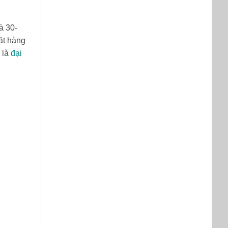
à 30-
đặt hàng
g là
đại