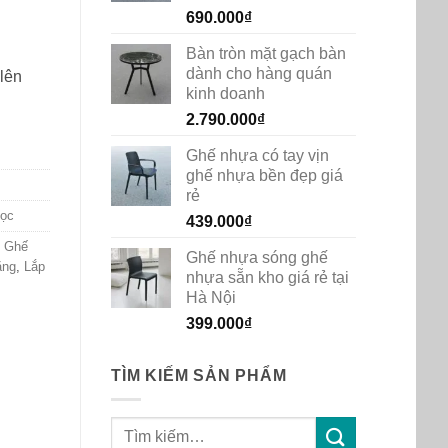
690.000
₫
Bàn tròn mặt gạch bàn
dành cho hàng quán
 lên
kinh doanh
2.790.000
₫
Ghế nhựa có tay vịn
ghế nhựa bền đẹp giá
rẻ
học
439.000
₫
 Ghế
Ghế nhựa sóng ghế
ăng
,
Lắp
nhựa sẵn kho giá rẻ tại
Hà Nội
399.000
₫
TÌM KIẾM SẢN PHẨM