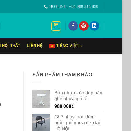
HOTLINE: +84 908 314 939
N NỘI THẤT
LIÊN HỆ
TIẾNG VIỆT
SẢN PHẨM THAM KHẢO
Bàn nhựa tròn đẹp bàn
ghế nhựa giá rẻ
p
980.000
₫
Ghế nhựa bọc đệm
ngồi ghế nhựa đẹp tại
Hà Nội