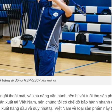
ế băng di động RSP-SS07 khi mở ra
gồi thoải mái, và khả năng vận hành bền bỉ với tuổi thọ sản p
ản xuất tại Việt Nam, nên chúng tôi có chế độ bảo hành nhanh
ản xuất hàng đầu và duy nhất tại Việt Nam về loại sản phẩm này 