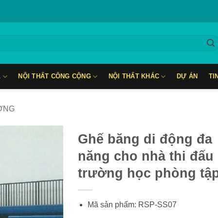
L
NỘI THẤT CÔNG CỘNG
NỘI THẤT KHÁC
DỰ ÁN
TI
ƯỜNG
Ghế băng di động đa
năng cho nhà thi đấu
trường học phòng tậ
Mã sản phẩm: RSP-SS07