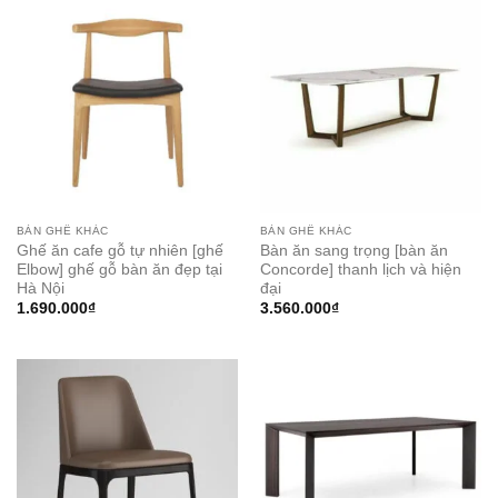
BÀN GHẾ KHÁC
BÀN GHẾ KHÁC
Ghế ăn cafe gỗ tự nhiên [ghế
Bàn ăn sang trọng [bàn ăn
Elbow] ghế gỗ bàn ăn đẹp tại
Concorde] thanh lịch và hiện
Hà Nội
đại
1.690.000
₫
3.560.000
₫