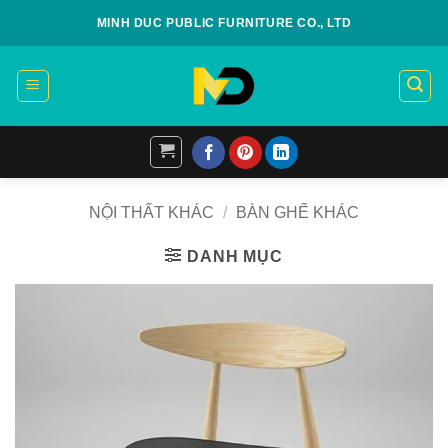
Skip
MINH DUC PUBLIC FURNITURE CO., LTD
to
content
NỘI THẤT KHÁC
/
BÀN GHẾ KHÁC
DANH MỤC