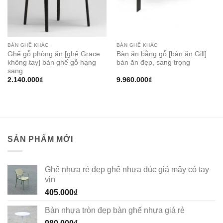
BÀN GHẾ KHÁC
BÀN GHẾ KHÁC
Ghế gỗ phòng ăn [ghế Grace
Bàn ăn bằng gỗ [bàn ăn Gill]
không tay] bàn ghế gỗ hạng
bàn ăn đẹp, sang trọng
sang
2.140.000
₫
9.960.000
₫
SẢN PHẨM MỚI
Ghế nhựa rẻ đẹp ghế nhựa đúc giả mây có tay
vịn
405.000
₫
Bàn nhựa tròn đẹp bàn ghế nhựa giá rẻ