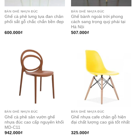
BÀN GHẾ NHỰA ĐÚC
BÀN GHẾ NHỰA ĐÚC
Ghế cà phê lưng tựa đan chân
Ghế bành ngoài trời phong
phối sắt gỗ chắc chắn bền đẹp
cách sang trọng quý phái tại
Hà Nội
600.000
₫
507.000
₫
BÀN GHẾ NHỰA ĐÚC
BÀN GHẾ NHỰA ĐÚC
Ghế cà phê sân vườn ghế
Ghế nhựa cafe chân gỗ hiện
nhựa đúc cao cấp nguyên khối
đại chất lượng cao giá tốt nhất
MD-C11
942.000
₫
325.000
₫