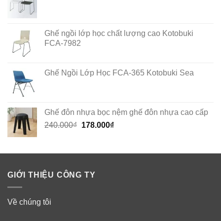
Ghế ngồi lớp học chất lượng cao Kotobuki
FCA-7982
Ghế Ngồi Lớp Học FCA-365 Kotobuki Sea
Ghế đôn nhựa bọc nệm ghế đôn nhựa cao cấp
Original
Current
240.000
₫
178.000
₫
price
price
was:
is:
240.000₫.
178.000₫.
GIỚI THIỆU CÔNG TY
Về chúng tôi