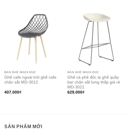
BÀN GHẾ NHỰA ĐÚC
BÀN GHẾ NHỰA ĐÚC
Ghế cafe ngoài trời ghế cafe
Ghế cà phê độc lạ ghế quầy
chân sắt MD-3012
bar chân sắt lưng thấp giá rẻ
MD-3021
407.000
₫
629.000
₫
SẢN PHẨM MỚI