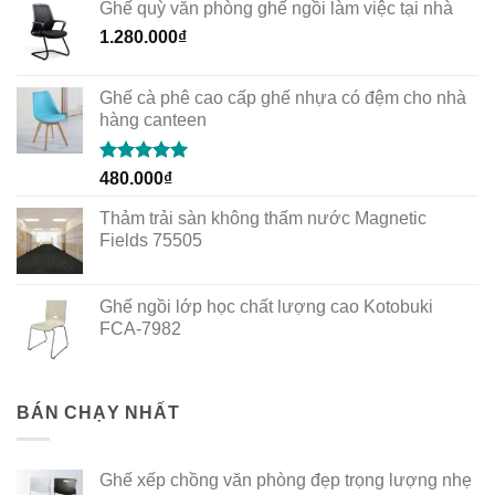
Ghế quỳ văn phòng ghế ngồi làm việc tại nhà
1.280.000
₫
Ghế cà phê cao cấp ghế nhựa có đệm cho nhà
hàng canteen
Rated
5.00
480.000
₫
out of 5
Thảm trải sàn không thấm nước Magnetic
Fields 75505
Ghế ngồi lớp học chất lượng cao Kotobuki
FCA-7982
BÁN CHẠY NHẤT
Ghế xếp chồng văn phòng đẹp trọng lượng nhẹ