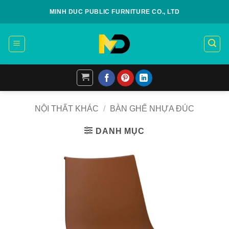
Skip
MINH DUC PUBLIC FURNITURE CO., LTD
to
content
NỘI THẤT KHÁC
/
BÀN GHẾ NHỰA ĐÚC
DANH MỤC