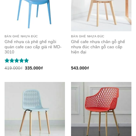
BÀN GHẾ NHỰA ĐÚC
BÀN GHẾ NHỰA ĐÚC
Ghế nhựa cà phê ghế ngồi
Ghế cafe nhựa chân gỗ ghế
quán cafe cao cấp giá rẻ MD-
nhựa đúc chân gỗ cao cấp
3010
hiện đại
Rated
5
Original
Current
419.000
₫
335.000
₫
543.000
₫
price
price
out of 5
was:
is:
419.000₫.
335.000₫.