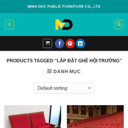
Skip
MINH DUC PUBLIC FURNITURE CO., LTD
to
content
PRODUCTS TAGGED “LẮP ĐẶT GHẾ HỘI TRƯỜNG”
DANH MỤC