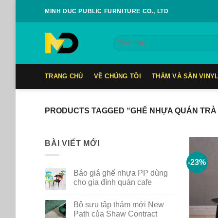
Skip
MINH DUC PUBLIC FURNITURE CO., LTD
to
content
Tìm
kiếm:
TRANG CHỦ
VỀ CHÚNG TÔI
THẢM VÀ SÀN VINY
PRODUCTS TAGGED “GHẾ NHỰA QUÁN TRÀ 
BÀI VIẾT MỚI
-23%
Báo giá ghế nhựa PP dùng
cho gia đình quán cafe
No
Comments
Bộ sưu tập thảm mới New
on
Báo
Path của Shaw Contract
giá