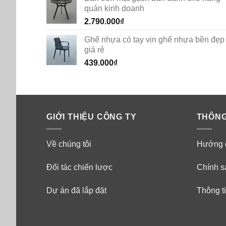
quán kinh doanh
2.790.000
₫
Ghế nhựa có tay vịn ghế nhựa bền đẹp
giá rẻ
439.000
₫
GIỚI THIỆU CÔNG TY
THÔNG
Về chúng tôi
Hướng 
Đối tác chiến lược
Chính s
Dự án đã lắp đặt
Thông ti