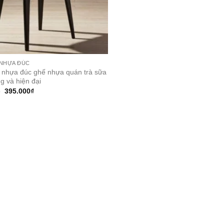
 NHỰA ĐÚC
 nhựa đúc ghế nhựa quán trà sữa
g và hiện đại
Original
Current
₫
395.000
₫
price
price
was:
is:
515.000₫.
395.000₫.