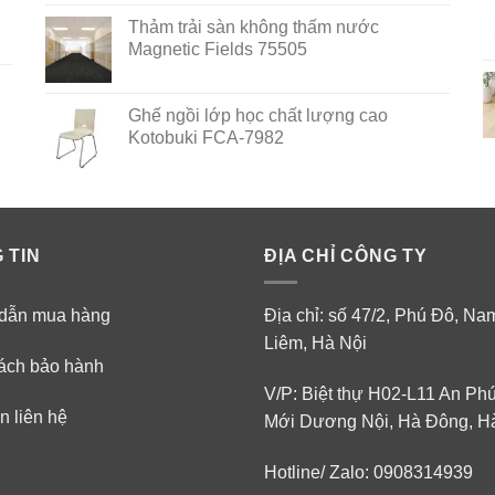
out of 5
Thảm trải sàn không thấm nước
Magnetic Fields 75505
Ghế ngồi lớp học chất lượng cao
Kotobuki FCA-7982
 TIN
ĐỊA CHỈ CÔNG TY
dẫn mua hàng
Địa chỉ: số 47/2, Phú Đô, N
Liêm, Hà Nội
ách bảo hành
V/P: Biệt thự H02-L11 An Ph
n liên hệ
Mới Dương Nội, Hà Đông, H
Hotline/ Zalo: 0908314939