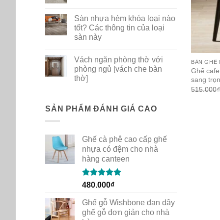
ghế
No
nhựa
Comments
Sàn nhựa hèm khóa loại nào
PP
on
dùng
Bộ
tốt? Các thông tin của loại
cho
sưu
sàn này
gia
tập
đình
thảm
No
quán
mới
Comments
cafe
New
Vách ngăn phòng thờ với
on
BÀN GHẾ
Path
Sàn
phòng ngủ [vách che bàn
của
Ghế cafe
nhựa
Shaw
thờ]
sang trọn
hèm
Contract
khóa
515.000
No
loại
Comments
nào
on
tốt?
Vách
SẢN PHẨM ĐÁNH GIÁ CAO
Các
ngăn
thông
phòng
tin
thờ
của
với
loại
Ghế cà phê cao cấp ghế
phòng
sàn
ngủ
nhựa có đệm cho nhà
này
[vách
hàng canteen
che
bàn
thờ]
Rated
5.00
480.000
₫
out of 5
Ghế gỗ Wishbone đan dây
ghế gỗ đơn giản cho nhà