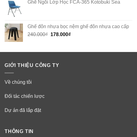
Ghế Ngồi Lớp Học FCA-365 Kotobuki Sea
Ghế đôn nhựa bọc nệm ghế đôn nhựa cao cấp
Original
Current
240.000
₫
178.000
₫
price
price
was:
is:
240.000₫.
178.000₫.
GIỚI THIỆU CÔNG TY
Về chúng tôi
Đối tác chiến lược
Dự án đã lắp đặt
THÔNG TIN