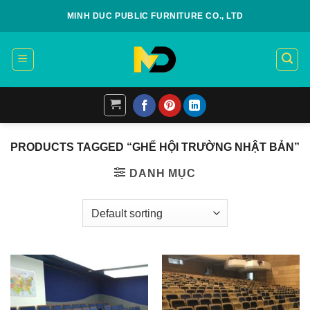
Skip
MINH DUC PUBLIC FURNITURE CO., LTD
to
content
PRODUCTS TAGGED “GHẾ HỘI TRƯỜNG NHẬT BẢN”
DANH MỤC