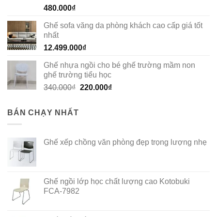
Rated
5.00
480.000
₫
out of 5
Ghế sofa văng da phòng khách cao cấp giá tốt
nhất
12.499.000
₫
Ghế nhựa ngồi cho bé ghế trường mầm non
ghế trường tiểu học
Original
Current
340.000
₫
220.000
₫
price
price
was:
is:
BÁN CHẠY NHẤT
340.000₫.
220.000₫.
Ghế xếp chồng văn phòng đẹp trọng lượng nhẹ
Ghế ngồi lớp học chất lượng cao Kotobuki
FCA-7982