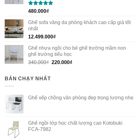
Rated
5.00
480.000
₫
out of 5
Ghế sofa văng da phòng khách cao cấp giá tốt
nhất
12.499.000
₫
Ghế nhựa ngồi cho bé ghế trường mầm non
ghế trường tiểu học
Original
Current
340.000
₫
220.000
₫
price
price
was:
is:
BÁN CHẠY NHẤT
340.000₫.
220.000₫.
Ghế xếp chồng văn phòng đẹp trọng lượng nhẹ
Ghế ngồi lớp học chất lượng cao Kotobuki
FCA-7982