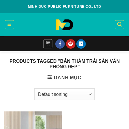
Skip
MINH DUC PUBLIC FURNITURE CO., LTD
to
content
PRODUCTS TAGGED “BÁN THẢM TRẢI SÀN VĂN
PHÒNG ĐẸP”
DANH MỤC