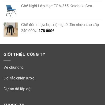
Ghế Ngồi Lớp Học FCA-365 Kotobuki Sea
Ghế đôn nhựa bọc nệm ghế đôn nhựa cao cấp
Original
Current
240.000
₫
178.000
₫
price
price
was:
is:
240.000₫.
178.000₫.
GIỚI THIỆU CÔNG TY
Về chúng tôi
Đối tác chiến lược
Dự án đã lắp đặt