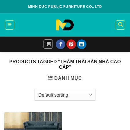
Skip
MINH DUC PUBLIC FURNITURE CO., LTD
to
content
PRODUCTS TAGGED “THẢM TRẢI SÀN NHÀ CAO
CẤP”
DANH MỤC