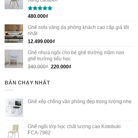
Rated
5.00
480.000
₫
out of 5
Ghế sofa văng da phòng khách cao cấp giá tốt
nhất
12.499.000
₫
Ghế nhựa ngồi cho bé ghế trường mầm non
ghế trường tiểu học
Original
Current
340.000
₫
220.000
₫
price
price
was:
is:
BÁN CHẠY NHẤT
340.000₫.
220.000₫.
Ghế xếp chồng văn phòng đẹp trọng lượng nhẹ
Ghế ngồi lớp học chất lượng cao Kotobuki
FCA-7982