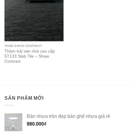
THẢM SHAW CONTRACT
Thảm trải sàn nhà cao cấp
5T133 Slab Tile – Shaw
Contract
SẢN PHẨM MỚI
Bàn nhựa tròn đẹp bàn ghế nhựa giá rẻ
980.000
₫