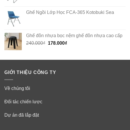
Ghế Ngồi Lớp Học FCA-365 Kotobuki Sea
Ghế đôn nhựa bọc nệm ghế đôn nhựa cao cấp
Original
Current
240.000
₫
178.000
₫
price
price
was:
is:
240.000₫.
178.000₫.
GIỚI THIỆU CÔNG TY
Về chúng tôi
Đối tác chiến lược
Dự án đã lắp đặt