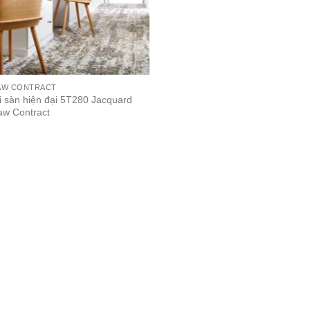
AW CONTRACT
i sàn hiện đại 5T280 Jacquard
haw Contract