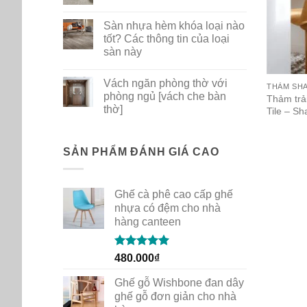
ghế
No
nhựa
Comments
Sàn nhựa hèm khóa loại nào
PP
on
dùng
Bộ
tốt? Các thông tin của loại
cho
sưu
sàn này
gia
tập
đình
thảm
No
quán
mới
Comments
cafe
New
Vách ngăn phòng thờ với
on
THẢM SH
Path
Sàn
phòng ngủ [vách che bàn
của
Thảm trả
nhựa
Shaw
thờ]
Tile – S
hèm
Contract
khóa
No
loại
Comments
nào
on
tốt?
Vách
SẢN PHẨM ĐÁNH GIÁ CAO
Các
ngăn
thông
phòng
tin
thờ
của
với
loại
Ghế cà phê cao cấp ghế
phòng
sàn
ngủ
nhựa có đệm cho nhà
này
[vách
hàng canteen
che
bàn
thờ]
Rated
5.00
480.000
₫
out of 5
Ghế gỗ Wishbone đan dây
ghế gỗ đơn giản cho nhà