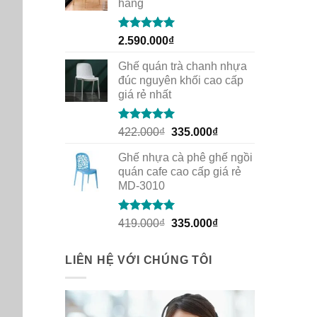
hàng
Rated
5.00
2.590.000
₫
out of 5
Ghế quán trà chanh nhựa
đúc nguyên khối cao cấp
giá rẻ nhất
Rated
5.00
Original
Current
422.000
₫
335.000
₫
out of 5
price
price
Ghế nhựa cà phê ghế ngồi
was:
is:
quán cafe cao cấp giá rẻ
422.000₫.
335.000₫.
MD-3010
Rated
5.00
Original
Current
419.000
₫
335.000
₫
out of 5
price
price
was:
is:
LIÊN HỆ VỚI CHÚNG TÔI
419.000₫.
335.000₫.