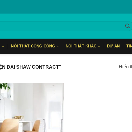
L
NỘI THẤT CÔNG CỘNG
NỘI THẤT KHÁC
DỰ ÁN
TI
Hiển t
IỆN ĐẠI SHAW CONTRACT”