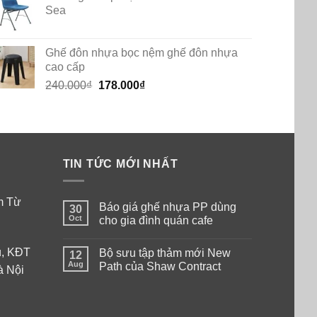
Sea
Ghế đôn nhựa bọc nệm ghế đôn nhựa
cao cấp
Original
Current
240.000
₫
178.000
₫
price
price
was:
is:
240.000₫.
178.000₫.
TIN TỨC MỚI NHẤT
am Từ
Báo giá ghế nhựa PP dùng
30
Oct
cho gia đình quán cafe
No
Comments
ú, KĐT
Bộ sưu tập thảm mới New
on
12
Báo
Aug
Path của Shaw Contract
à Nội
giá
ghế
No
nhựa
Comments
PP
on
dùng
Bộ