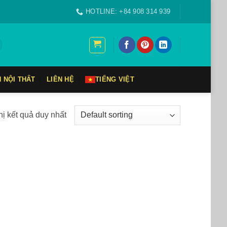
HOTLINE: +84 908 314 939
N NỘI THẤT
LIÊN HỆ
TIẾNG VIỆT
hị kết quả duy nhất