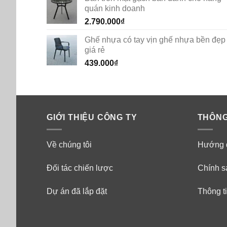
quán kinh doanh
2.790.000
₫
Ghế nhựa có tay vịn ghế nhựa bền đẹp
giá rẻ
439.000
₫
GIỚI THIỆU CÔNG TY
THÔNG
Về chúng tôi
Hướng 
Đối tác chiến lược
Chính s
Dự án đã lắp đặt
Thông ti