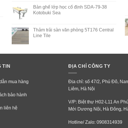
out of 5
Bàn ghế lớp học cố định SDA-79-38
Kotobuki Sea
Thảm trải sàn văn phòng 5T176 Central
Line Tile
 TIN
ĐỊA CHỈ CÔNG TY
dẫn mua hàng
Địa chỉ: số 47/2, Phú Đô, N
Liêm, Hà Nội
ách bảo hành
V/P: Biệt thự H02-L11 An Ph
n liên hệ
Mới Dương Nội, Hà Đông, H
Hotline/ Zalo: 0908314939