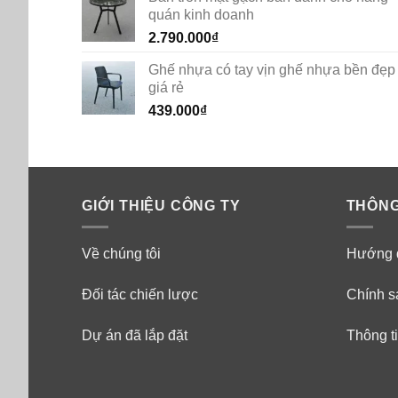
quán kinh doanh
2.790.000
₫
Ghế nhựa có tay vịn ghế nhựa bền đẹp
giá rẻ
439.000
₫
GIỚI THIỆU CÔNG TY
THÔNG
Về chúng tôi
Hướng 
Đối tác chiến lược
Chính s
Dự án đã lắp đặt
Thông ti