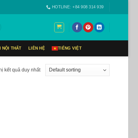
HOTLINE: +84 908 314 939
N NỘI THẤT
LIÊN HỆ
TIẾNG VIỆT
hị kết quả duy nhất