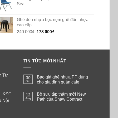
Sea
Ghế đôn nhựa bọc nệm ghế đôn nhựa
cao cấp
Original
Current
240.000
₫
178.000
₫
price
price
was:
is:
240.000₫.
178.000₫.
TIN TỨC MỚI NHẤT
am Từ
Báo giá ghế nhựa PP dùng
30
Oct
cho gia đình quán cafe
No
Comments
ú, KĐT
Bộ sưu tập thảm mới New
on
12
Báo
Aug
Path của Shaw Contract
à Nội
giá
ghế
No
nhựa
Comments
PP
on
dùng
Bộ