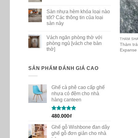
ghế
No
nhựa
Comments
Sàn nhựa hèm khóa loại nào
PP
on
dùng
Bộ
tốt? Các thông tin của loại
cho
sưu
sàn này
gia
tập
đình
thảm
No
quán
mới
Comments
cafe
New
Vách ngăn phòng thờ với
on
THẢM SH
Path
Sàn
phòng ngủ [vách che bàn
của
Thảm trả
nhựa
Shaw
thờ]
Expanse 
hèm
Contract
khóa
No
loại
Comments
nào
on
tốt?
Vách
SẢN PHẨM ĐÁNH GIÁ CAO
Các
ngăn
thông
phòng
tin
thờ
của
với
loại
Ghế cà phê cao cấp ghế
phòng
sàn
ngủ
nhựa có đệm cho nhà
này
[vách
hàng canteen
che
bàn
thờ]
Rated
5.00
480.000
₫
out of 5
Ghế gỗ Wishbone đan dây
ghế gỗ đơn giản cho nhà