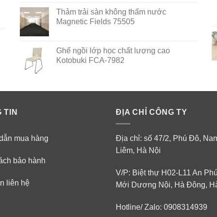
out of 5
Thảm trải sàn không thấm nước
Magnetic Fields 75505
Ghế ngồi lớp học chất lượng cao
Kotobuki FCA-7982
 TIN
ĐỊA CHỈ CÔNG TY
dẫn mua hàng
Địa chỉ: số 47/2, Phú Đô, N
Liêm, Hà Nội
ách bảo hành
V/P: Biệt thự H02-L11 An Ph
n liên hệ
Mới Dương Nội, Hà Đông, H
Hotline/ Zalo: 0908314939