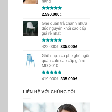
hàng
Rated
5.00
2.590.000
₫
out of 5
Ghế quán trà chanh nhựa
đúc nguyên khối cao cấp
giá rẻ nhất
Rated
5.00
Original
Current
422.000
₫
335.000
₫
out of 5
price
price
Ghế nhựa cà phê ghế ngồi
was:
is:
quán cafe cao cấp giá rẻ
422.000₫.
335.000₫.
MD-3010
Rated
5.00
Original
Current
419.000
₫
335.000
₫
out of 5
price
price
was:
is:
LIÊN HỆ VỚI CHÚNG TÔI
419.000₫.
335.000₫.