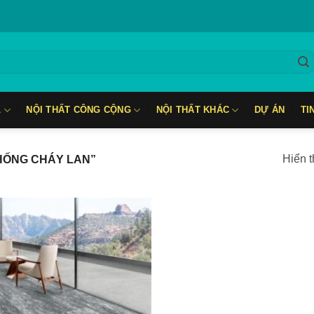
L
NỘI THẤT CÔNG CỘNG
NỘI THẤT KHÁC
DỰ ÁN
TI
Hiển t
HỐNG CHÁY LAN”