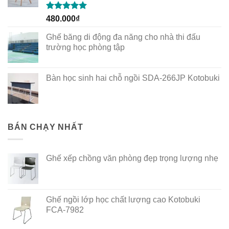
Rated
5.00
480.000
₫
out of 5
Ghế băng di động đa năng cho nhà thi đấu
trường học phòng tập
Bàn học sinh hai chỗ ngồi SDA-266JP Kotobuki
BÁN CHẠY NHẤT
Ghế xếp chồng văn phòng đẹp trọng lượng nhẹ
Ghế ngồi lớp học chất lượng cao Kotobuki
FCA-7982