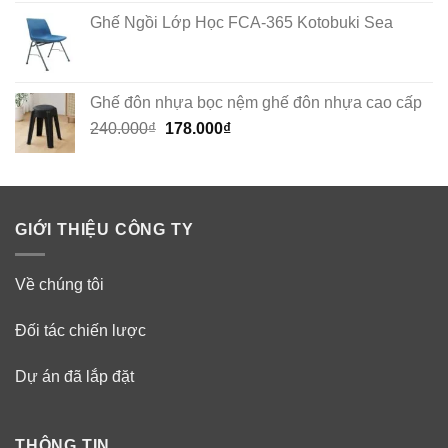
Ghế Ngồi Lớp Học FCA-365 Kotobuki Sea
Ghế đôn nhựa bọc nệm ghế đôn nhựa cao cấp
Original
Current
240.000
₫
178.000
₫
price
price
was:
is:
240.000₫.
178.000₫.
GIỚI THIỆU CÔNG TY
Về chúng tôi
Đối tác chiến lược
Dự án đã lắp đặt
THÔNG TIN