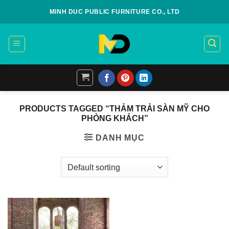
Skip
MINH DUC PUBLIC FURNITURE CO., LTD
to
content
PRODUCTS TAGGED “THẢM TRẢI SÀN MỸ CHO
PHÒNG KHÁCH”
DANH MỤC