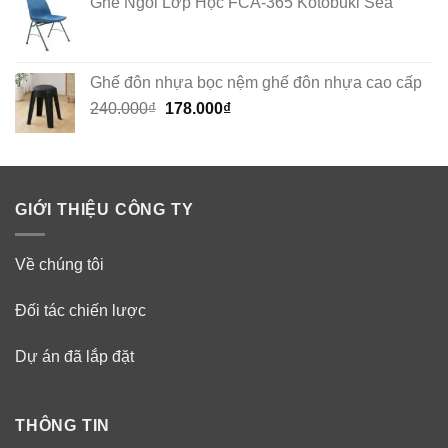
Ghế Ngồi Lớp Học FCA-365 Kotobuki Sea
Ghế đôn nhựa bọc nệm ghế đôn nhựa cao cấp
Original
Current
240.000
₫
178.000
₫
price
price
was:
is:
240.000₫.
178.000₫.
GIỚI THIỆU CÔNG TY
Về chúng tôi
Đối tác chiến lược
Dự án đã lắp đặt
THÔNG TIN