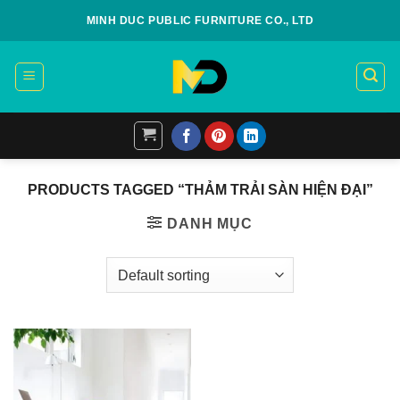
Skip
MINH DUC PUBLIC FURNITURE CO., LTD
to
content
PRODUCTS TAGGED “THẢM TRẢI SÀN HIỆN ĐẠI”
DANH MỤC