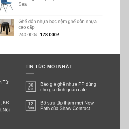
Sea
Ghế đôn nhựa bọc nệm ghế đôn nhựa
cao cấp
Original
Current
240.000
₫
178.000
₫
price
price
was:
is:
240.000₫.
178.000₫.
TIN TỨC MỚI NHẤT
am Từ
Báo giá ghế nhựa PP dùng
30
Oct
cho gia đình quán cafe
No
Comments
ú, KĐT
Bộ sưu tập thảm mới New
on
12
Báo
Aug
Path của Shaw Contract
à Nội
giá
ghế
No
nhựa
Comments
PP
on
dùng
Bộ