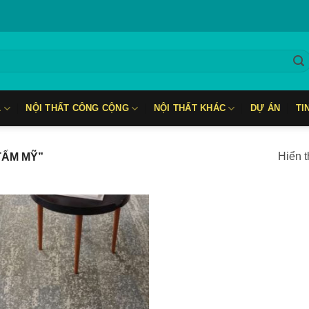
L
NỘI THẤT CÔNG CỘNG
NỘI THẤT KHÁC
DỰ ÁN
TI
Hiển t
TẤM MỸ”