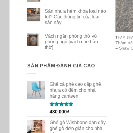
ghế
No
nhựa
Comments
Sàn nhựa hèm khóa loại nào
PP
on
dùng
Bộ
tốt? Các thông tin của loại
cho
sưu
sàn này
gia
tập
đình
thảm
No
quán
mới
Comments
cafe
New
Vách ngăn phòng thờ với
on
THẢM SH
Path
Sàn
phòng ngủ [vách che bàn
của
Thảm trả
nhựa
Shaw
thờ]
– Shaw C
hèm
Contract
khóa
No
loại
Comments
nào
on
tốt?
Vách
SẢN PHẨM ĐÁNH GIÁ CAO
Các
ngăn
thông
phòng
tin
thờ
của
với
loại
Ghế cà phê cao cấp ghế
phòng
sàn
ngủ
nhựa có đệm cho nhà
này
[vách
hàng canteen
che
bàn
thờ]
Rated
5.00
480.000
₫
out of 5
Ghế gỗ Wishbone đan dây
ghế gỗ đơn giản cho nhà