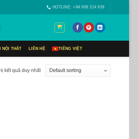
HOTLINE: +84 908 314 939
N NỘI THẤT
LIÊN HỆ
TIẾNG VIỆT
hị kết quả duy nhất