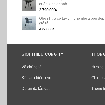
quán kinh doanh
2.790.000
₫
Ghế nhựa có tay vịn ghế nhựa bền đẹp
giá rẻ
439.000
₫
GIỚI THIỆU CÔNG TY
THÔNG
Về chúng tôi
Hướng 
Đối tác chiến lược
Chính s
Dự án đã lắp đặt
Thông ti