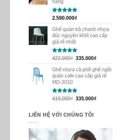
hàng
Rated
5.00
2.590.000
₫
out of 5
Ghế quán trà chanh nhựa
đúc nguyên khối cao cấp
giá rẻ nhất
Rated
5.00
Original
Current
422.000
₫
335.000
₫
out of 5
price
price
Ghế nhựa cà phê ghế ngồi
was:
is:
quán cafe cao cấp giá rẻ
422.000₫.
335.000₫.
MD-3010
Rated
5.00
Original
Current
419.000
₫
335.000
₫
out of 5
price
price
was:
is:
LIÊN HỆ VỚI CHÚNG TÔI
419.000₫.
335.000₫.