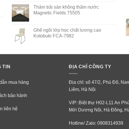
out of 5
Thảm trải sàn không thấm nước
Magnetic Fields 75505
Ghế ngồi lớp học chất lượng cao
Kotobuki FCA-7982
 TIN
ĐỊA CHỈ CÔNG TY
dẫn mua hàng
Địa chỉ: số 47/2, Phú Đô, N
Liêm, Hà Nội
ách bảo hành
V/P: Biệt thự H02-L11 An Ph
n liên hệ
Mới Dương Nội, Hà Đông, H
Hotline/ Zalo: 0908314939