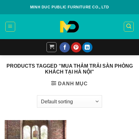
Skip
MINH DUC PUBLIC FURNITURE CO., LTD
to
content
PRODUCTS TAGGED “MUA THẢM TRẢI SÀN PHÒNG
KHÁCH TẠI HÀ NỘI”
DANH MỤC