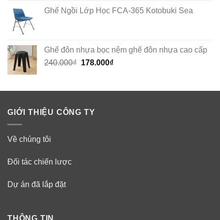
Ghế Ngồi Lớp Học FCA-365 Kotobuki Sea
Ghế đôn nhựa bọc nệm ghế đôn nhựa cao cấp
Original
Current
240.000
₫
178.000
₫
price
price
was:
is:
240.000₫.
178.000₫.
GIỚI THIỆU CÔNG TY
Về chúng tôi
Đối tác chiến lược
Dự án đã lắp đặt
THÔNG TIN