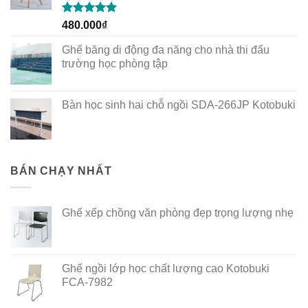
Rated
5.00
480.000
₫
out of 5
Ghế băng di động đa năng cho nhà thi đấu
trường học phòng tập
Bàn học sinh hai chỗ ngồi SDA-266JP Kotobuki
BÁN CHẠY NHẤT
Ghế xếp chồng văn phòng đẹp trọng lượng nhẹ
Ghế ngồi lớp học chất lượng cao Kotobuki
FCA-7982