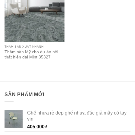
THẢM SẢN XUẤT NHANH
Thảm sàn Mỹ cho dự án nội
thất hiện đại Mint 35327
SẢN PHẨM MỚI
Ghế nhựa rẻ đẹp ghế nhựa đúc giả mây có tay
vịn
405.000
₫