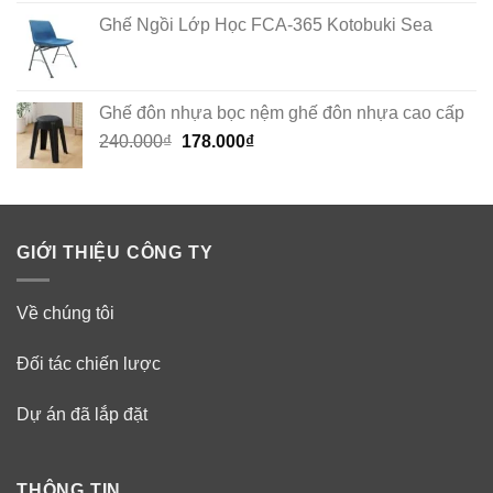
Ghế Ngồi Lớp Học FCA-365 Kotobuki Sea
Ghế đôn nhựa bọc nệm ghế đôn nhựa cao cấp
Original
Current
240.000
₫
178.000
₫
price
price
was:
is:
240.000₫.
178.000₫.
GIỚI THIỆU CÔNG TY
Về chúng tôi
Đối tác chiến lược
Dự án đã lắp đặt
THÔNG TIN