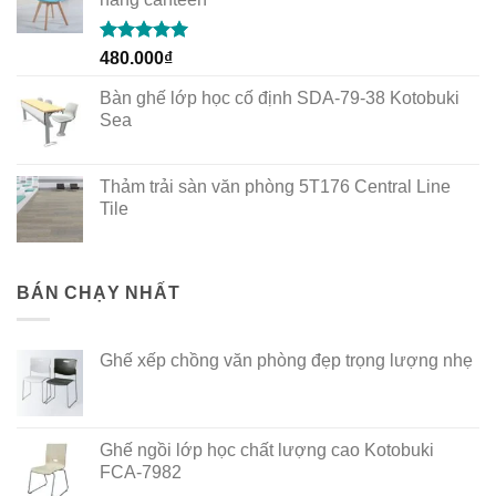
Rated
5.00
480.000
₫
out of 5
Bàn ghế lớp học cố định SDA-79-38 Kotobuki
Sea
Thảm trải sàn văn phòng 5T176 Central Line
Tile
BÁN CHẠY NHẤT
Ghế xếp chồng văn phòng đẹp trọng lượng nhẹ
Ghế ngồi lớp học chất lượng cao Kotobuki
FCA-7982