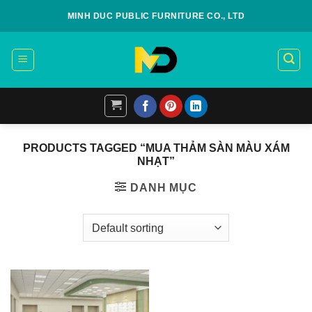
Skip
MINH DUC PUBLIC FURNITURE CO., LTD
to
content
PRODUCTS TAGGED “MUA THẢM SÀN MÀU XÁM
NHẠT”
DANH MỤC