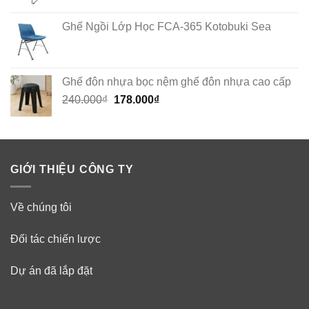
Ghế Ngồi Lớp Học FCA-365 Kotobuki Sea
Ghế đôn nhựa bọc nệm ghế đôn nhựa cao cấp
Original
Current
240.000
₫
178.000
₫
price
price
was:
is:
240.000₫.
178.000₫.
GIỚI THIỆU CÔNG TY
Về chúng tôi
Đối tác chiến lược
Dự án đã lắp đặt