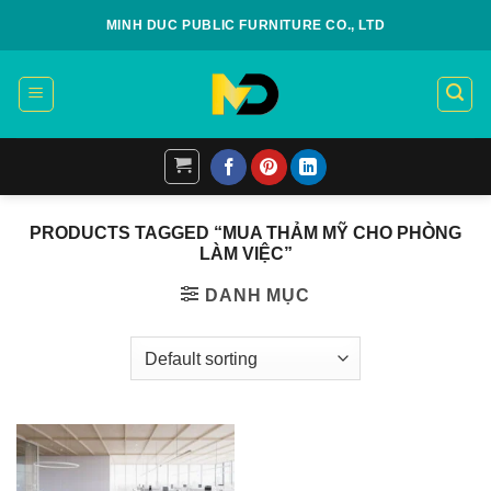
Skip
MINH DUC PUBLIC FURNITURE CO., LTD
to
content
PRODUCTS TAGGED “MUA THẢM MỸ CHO PHÒNG
LÀM VIỆC”
DANH MỤC