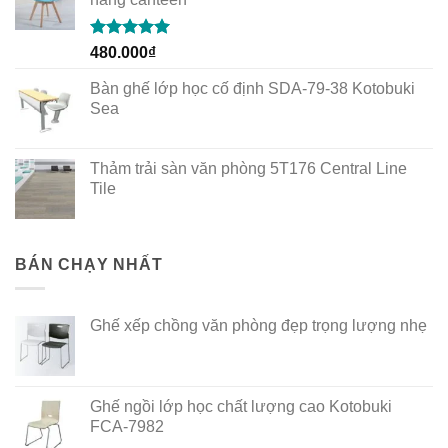
Rated
5.00
480.000
₫
out of 5
Bàn ghế lớp học cố định SDA-79-38 Kotobuki
Sea
Thảm trải sàn văn phòng 5T176 Central Line
Tile
BÁN CHẠY NHẤT
Ghế xếp chồng văn phòng đẹp trọng lượng nhẹ
Ghế ngồi lớp học chất lượng cao Kotobuki
FCA-7982