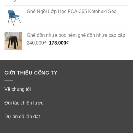
Ghế Ngồi Lớp Học FCA-365 Kotobuki Sea
Ghế đôn nhựa bọc nệm ghế đôn nhựa cao cấp
Original
Current
240.000
₫
178.000
₫
price
price
was:
is:
240.000₫.
178.000₫.
GIỚI THIỆU CÔNG TY
Về chúng tôi
Đối tác chiến lược
Dự án đã lắp đặt