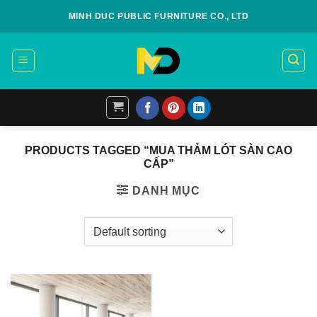
Skip
MINH DUC PUBLIC FURNITURE CO., LTD
to
content
PRODUCTS TAGGED “MUA THẢM LÓT SÀN CAO
CẤP”
DANH MỤC