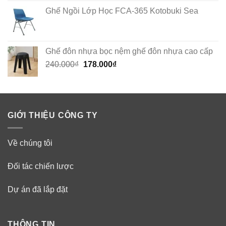
Ghế Ngồi Lớp Học FCA-365 Kotobuki Sea
Ghế đôn nhựa bọc nệm ghế đôn nhựa cao cấp
Original
Current
240.000
₫
178.000
₫
price
price
was:
is:
240.000₫.
178.000₫.
GIỚI THIỆU CÔNG TY
Về chúng tôi
Đối tác chiến lược
Dự án đã lắp đặt
THÔNG TIN