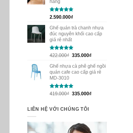
hàng
Rated
5.00
2.590.000
₫
out of 5
Ghế quán trà chanh nhựa
đúc nguyên khối cao cấp
giá rẻ nhất
Rated
5.00
Original
Current
422.000
₫
335.000
₫
out of 5
price
price
Ghế nhựa cà phê ghế ngồi
was:
is:
quán cafe cao cấp giá rẻ
422.000₫.
335.000₫.
MD-3010
Rated
5.00
Original
Current
419.000
₫
335.000
₫
out of 5
price
price
was:
is:
LIÊN HỆ VỚI CHÚNG TÔI
419.000₫.
335.000₫.