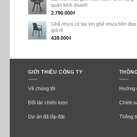
quán kinh doanh
2.790.000
₫
Ghế nhựa có tay vịn ghế nhựa bền đẹp
giá rẻ
439.000
₫
GIỚI THIỆU CÔNG TY
THÔNG
Về chúng tôi
Hướng 
Đối tác chiến lược
Chính s
Dự án đã lắp đặt
Thông ti