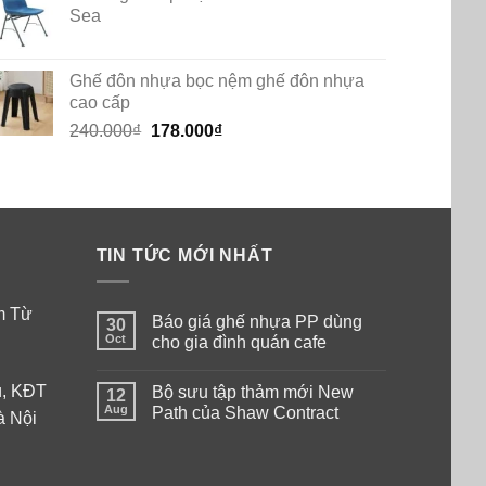
Sea
Ghế đôn nhựa bọc nệm ghế đôn nhựa
cao cấp
Original
Current
240.000
₫
178.000
₫
price
price
was:
is:
240.000₫.
178.000₫.
TIN TỨC MỚI NHẤT
am Từ
Báo giá ghế nhựa PP dùng
30
Oct
cho gia đình quán cafe
No
Comments
ú, KĐT
Bộ sưu tập thảm mới New
on
12
Báo
Aug
Path của Shaw Contract
à Nội
giá
ghế
No
nhựa
Comments
PP
on
dùng
Bộ