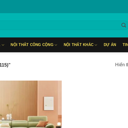
L
NỘI THẤT CÔNG CỘNG
NỘI THẤT KHÁC
DỰ ÁN
TI
Hiển t
115)”