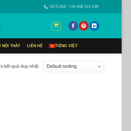
HOTLINE: +84 908 314 939
N NỘI THẤT
LIÊN HỆ
TIẾNG VIỆT
hị kết quả duy nhất