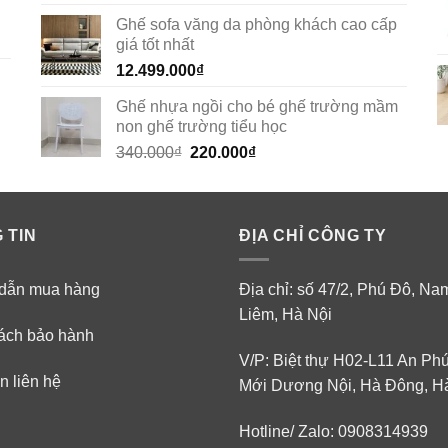
out of 5
Ghế sofa văng da phòng khách cao cấp
giá tốt nhất
12.499.000
₫
Ghế nhựa ngồi cho bé ghế trường mầm
non ghế trường tiểu học
Original
Current
340.000
₫
220.000
₫
price
price
was:
is:
340.000₫.
220.000₫.
 TIN
ĐỊA CHỈ CÔNG TY
dẫn mua hàng
Địa chỉ: số 47/2, Phú Đô, N
Liêm, Hà Nội
ách bảo hành
V/P: Biệt thự H02-L11 An Ph
n liên hệ
Mới Dương Nội, Hà Đông, H
Hotline/ Zalo: 0908314939