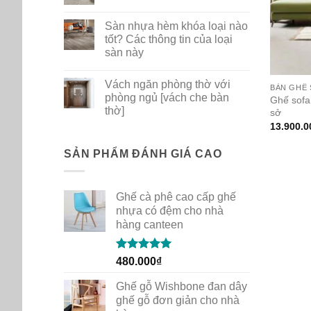
ghế
No
nhựa
Comments
Sàn nhựa hèm khóa loại nào
PP
on
dùng
Bộ
tốt? Các thông tin của loại
cho
sưu
sàn này
gia
tập
đình
thảm
No
quán
mới
Comments
cafe
New
Vách ngăn phòng thờ với
on
BÀN GHẾ 
Path
Sàn
phòng ngủ [vách che bàn
của
Ghế sofa
nhựa
Shaw
thờ]
sở
hèm
Contract
khóa
13.900.0
No
loại
Comments
nào
on
tốt?
Vách
SẢN PHẨM ĐÁNH GIÁ CAO
Các
ngăn
thông
phòng
tin
thờ
của
với
loại
Ghế cà phê cao cấp ghế
phòng
sàn
ngủ
nhựa có đệm cho nhà
này
[vách
hàng canteen
che
bàn
thờ]
Rated
5.00
480.000
₫
out of 5
Ghế gỗ Wishbone đan dây
ghế gỗ đơn giản cho nhà