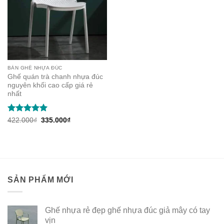
BÀN GHẾ NHỰA ĐÚC
Ghế quán trà chanh nhựa đúc
nguyên khối cao cấp giá rẻ
nhất
Rated
5
Original
Current
422.000
₫
335.000
₫
price
price
out of 5
was:
is:
422.000₫.
335.000₫.
SẢN PHẨM MỚI
Ghế nhựa rẻ đẹp ghế nhựa đúc giả mây có tay
vịn