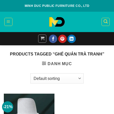
Skip
MINH DUC PUBLIC FURNITURE CO., LTD
to
content
PRODUCTS TAGGED “GHẾ QUÁN TRÀ TRANH”
DANH MỤC
-21%