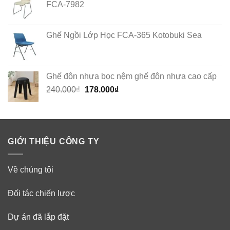
FCA-7982
Ghế Ngồi Lớp Học FCA-365 Kotobuki Sea
Ghế đôn nhựa bọc nệm ghế đôn nhựa cao cấp
Original
Current
240.000
₫
178.000
₫
price
price
was:
is:
240.000₫.
178.000₫.
GIỚI THIỆU CÔNG TY
Về chúng tôi
Đối tác chiến lược
Dự án đã lắp đặt