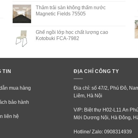
out of 5
Thảm trải sàn không thấm nước
Magnetic Fields 75505
Ghế ngồi lớp học chất lượng cao
Kotobuki FCA-7982
 TIN
ĐỊA CHỈ CÔNG TY
dẫn mua hàng
Địa chỉ: số 47/2, Phú Đô, N
Liêm, Hà Nội
ách bảo hành
V/P: Biệt thự H02-L11 An Ph
n liên hệ
Mới Dương Nội, Hà Đông, H
Hotline/ Zalo: 0908314939