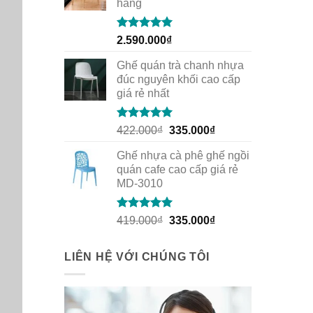
hàng
Rated
5.00
2.590.000
₫
out of 5
Ghế quán trà chanh nhựa
đúc nguyên khối cao cấp
giá rẻ nhất
Rated
5.00
Original
Current
422.000
₫
335.000
₫
out of 5
price
price
Ghế nhựa cà phê ghế ngồi
was:
is:
quán cafe cao cấp giá rẻ
422.000₫.
335.000₫.
MD-3010
Rated
5.00
Original
Current
419.000
₫
335.000
₫
out of 5
price
price
was:
is:
LIÊN HỆ VỚI CHÚNG TÔI
419.000₫.
335.000₫.