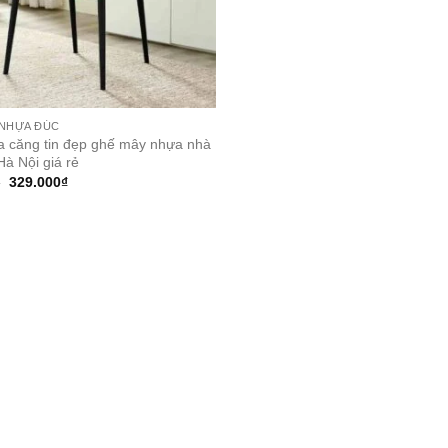
 NHỰA ĐÚC
 căng tin đẹp ghế mây nhựa nhà
Hà Nội giá rẻ
Original
Current
₫
329.000
₫
price
price
was:
is:
517.000₫.
329.000₫.