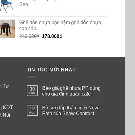
Sea
Ghế đôn nhựa bọc nệm ghế đôn nhựa
cao cấp
Original
Current
240.000
₫
178.000
₫
price
price
was:
is:
240.000₫.
178.000₫.
TIN TỨC MỚI NHẤT
am Từ
Báo giá ghế nhựa PP dùng
30
Oct
cho gia đình quán cafe
No
Comments
ú, KĐT
Bộ sưu tập thảm mới New
on
12
Báo
Aug
Path của Shaw Contract
à Nội
giá
ghế
No
nhựa
Comments
PP
on
dùng
Bộ