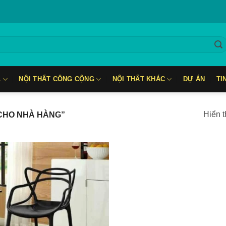
L
NỘI THẤT CÔNG CỘNG
NỘI THẤT KHÁC
DỰ ÁN
TI
Hiển t
CHO NHÀ HÀNG”