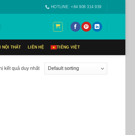
HOTLINE: +84 908 314 939
N NỘI THẤT
LIÊN HỆ
TIẾNG VIỆT
hị kết quả duy nhất