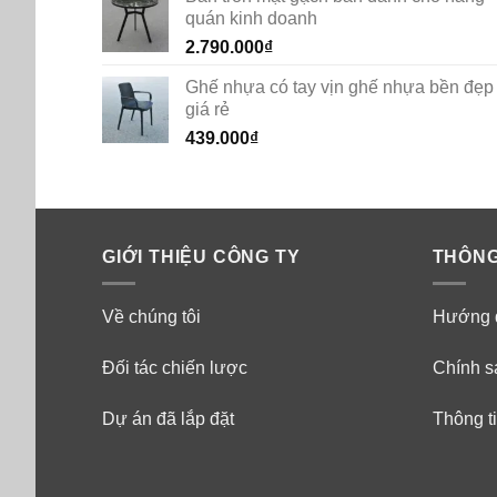
quán kinh doanh
2.790.000
₫
Ghế nhựa có tay vịn ghế nhựa bền đẹp
giá rẻ
439.000
₫
GIỚI THIỆU CÔNG TY
THÔNG
Về chúng tôi
Hướng 
Đối tác chiến lược
Chính s
Dự án đã lắp đặt
Thông ti