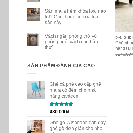
ghế
No
nhựa
Comments
Sàn nhựa hèm khóa loại nào
PP
on
dùng
Bộ
tốt? Các thông tin của loại
cho
sưu
sàn này
gia
tập
đình
thảm
No
quán
mới
Comments
cafe
New
Vách ngăn phòng thờ với
on
BÀN GHẾ
Path
Sàn
phòng ngủ [vách che bàn
của
Ghế nhựa
nhựa
Shaw
thờ]
hàng tại 
hèm
Contract
khóa
517.000
No
loại
Comments
nào
on
tốt?
Vách
SẢN PHẨM ĐÁNH GIÁ CAO
Các
ngăn
thông
phòng
tin
thờ
của
với
loại
Ghế cà phê cao cấp ghế
phòng
sàn
ngủ
nhựa có đệm cho nhà
này
[vách
hàng canteen
che
bàn
thờ]
Rated
5.00
480.000
₫
out of 5
Ghế gỗ Wishbone đan dây
ghế gỗ đơn giản cho nhà