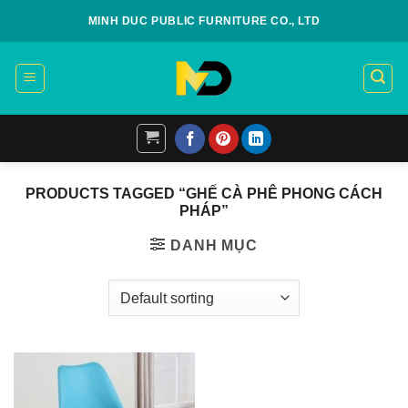
Skip
MINH DUC PUBLIC FURNITURE CO., LTD
to
content
PRODUCTS TAGGED “GHẾ CÀ PHÊ PHONG CÁCH
PHÁP”
DANH MỤC