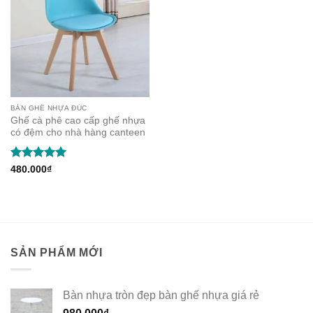
BÀN GHẾ NHỰA ĐÚC
Ghế cà phê cao cấp ghế nhựa
có đệm cho nhà hàng canteen
Rated
5
480.000
₫
out of 5
SẢN PHẨM MỚI
Bàn nhựa tròn đẹp bàn ghế nhựa giá rẻ