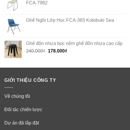
FCA-7982
Ghế Ngồi Lớp Học FCA-365 Kotobuki Sea
Ghế đôn nhựa bọc nệm ghế đôn nhựa cao cấp
Original
Current
240.000
₫
178.000
₫
price
price
was:
is:
240.000₫.
178.000₫.
GIỚI THIỆU CÔNG TY
Về chúng tôi
Đối tác chiến lược
Dự án đã lắp đặt