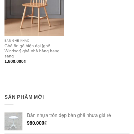
BÀN GHẾ KHÁC
Ghế ăn gỗ hiện đại [ghế
Windsor] ghế nhà hàng hạng
sang
1.800.000
₫
SẢN PHẨM MỚI
Bàn nhựa tròn đẹp bàn ghế nhựa giá rẻ
980.000
₫