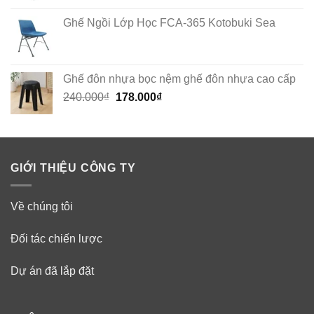
Ghế Ngồi Lớp Học FCA-365 Kotobuki Sea
Ghế đôn nhựa bọc nệm ghế đôn nhựa cao cấp
Original
Current
240.000
₫
178.000
₫
price
price
was:
is:
240.000₫.
178.000₫.
GIỚI THIỆU CÔNG TY
Về chúng tôi
Đối tác chiến lược
Dự án đã lắp đặt