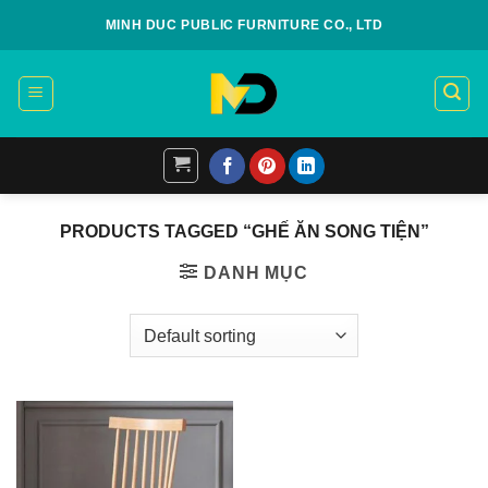
Skip
MINH DUC PUBLIC FURNITURE CO., LTD
to
content
PRODUCTS TAGGED “GHẾ ĂN SONG TIỆN”
DANH MỤC