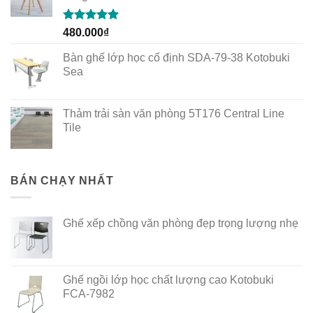
Rated
5.00
480.000
₫
out of 5
Bàn ghế lớp học cố định SDA-79-38 Kotobuki
Sea
Thảm trải sàn văn phòng 5T176 Central Line
Tile
BÁN CHẠY NHẤT
Ghế xếp chồng văn phòng đẹp trọng lượng nhẹ
Ghế ngồi lớp học chất lượng cao Kotobuki
FCA-7982