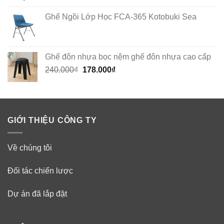
Ghế Ngồi Lớp Học FCA-365 Kotobuki Sea
Ghế đôn nhựa bọc nệm ghế đôn nhựa cao cấp
Original
Current
240.000
₫
178.000
₫
price
price
was:
is:
240.000₫.
178.000₫.
GIỚI THIỆU CÔNG TY
Về chúng tôi
Đối tác chiến lược
Dự án đã lắp đặt