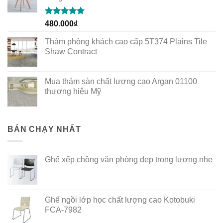
Rated
5.00
480.000
₫
out of 5
Thảm phòng khách cao cấp 5T374 Plains Tile
Shaw Contract
Mua thảm sàn chất lượng cao Argan 01100
thương hiệu Mỹ
BÁN CHẠY NHẤT
Ghế xếp chồng văn phòng đẹp trọng lượng nhẹ
Ghế ngồi lớp học chất lượng cao Kotobuki
FCA-7982