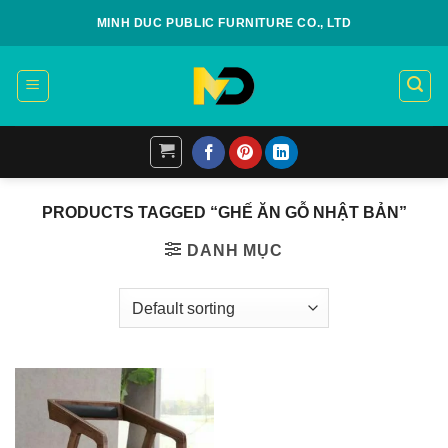
Skip
MINH DUC PUBLIC FURNITURE CO., LTD
to
content
PRODUCTS TAGGED “GHẾ ĂN GỖ NHẬT BẢN”
DANH MỤC