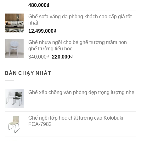
Rated
5.00
480.000
₫
out of 5
Ghế sofa văng da phòng khách cao cấp giá tốt
nhất
12.499.000
₫
Ghế nhựa ngồi cho bé ghế trường mầm non
ghế trường tiểu học
Original
Current
340.000
₫
220.000
₫
price
price
was:
is:
BÁN CHẠY NHẤT
340.000₫.
220.000₫.
Ghế xếp chồng văn phòng đẹp trọng lượng nhẹ
Ghế ngồi lớp học chất lượng cao Kotobuki
FCA-7982