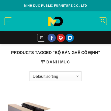
Skip
MINH DUC PUBLIC FURNITURE CO., LTD
to
content
PRODUCTS TAGGED “BỘ BÀN GHẾ CỐ ĐỊNH”
DANH MỤC