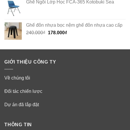
Ghế Ngồi Lớp Học FCA-365 Kotobuki Sea
Ghế đôn nhựa bọc nệm ghế đôn nhựa cao cấp
Original
Current
240.000
₫
178.000
₫
price
price
was:
is:
240.000₫.
178.000₫.
GIỚI THIỆU CÔNG TY
Về chúng tôi
Đối tác chiến lược
Dự án đã lắp đặt
THÔNG TIN