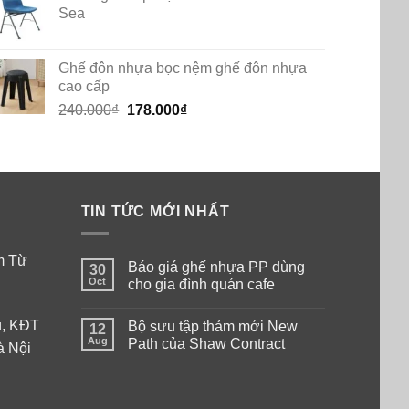
Sea
Ghế đôn nhựa bọc nệm ghế đôn nhựa
cao cấp
Original
Current
240.000
₫
178.000
₫
price
price
was:
is:
240.000₫.
178.000₫.
TIN TỨC MỚI NHẤT
am Từ
Báo giá ghế nhựa PP dùng
30
Oct
cho gia đình quán cafe
No
Comments
ú, KĐT
Bộ sưu tập thảm mới New
on
12
Báo
Aug
Path của Shaw Contract
à Nội
giá
ghế
No
nhựa
Comments
PP
on
dùng
Bộ