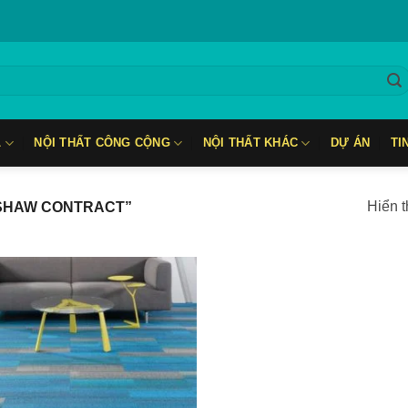
L
NỘI THẤT CÔNG CỘNG
NỘI THẤT KHÁC
DỰ ÁN
TI
Hiển t
 SHAW CONTRACT”