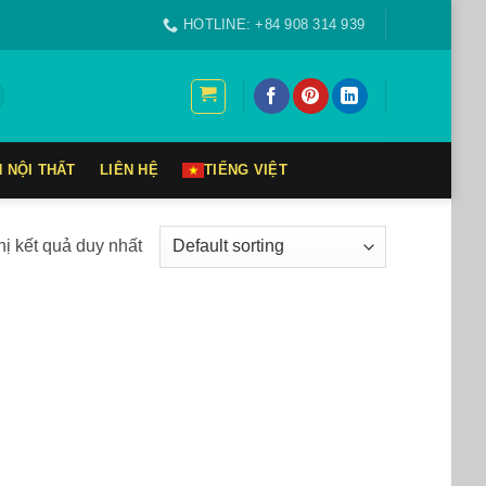
HOTLINE: +84 908 314 939
N NỘI THẤT
LIÊN HỆ
TIẾNG VIỆT
hị kết quả duy nhất