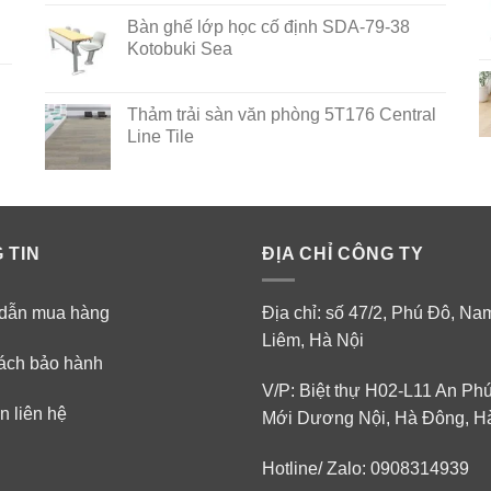
out of 5
Bàn ghế lớp học cố định SDA-79-38
Kotobuki Sea
Thảm trải sàn văn phòng 5T176 Central
Line Tile
 TIN
ĐỊA CHỈ CÔNG TY
dẫn mua hàng
Địa chỉ: số 47/2, Phú Đô, N
Liêm, Hà Nội
ách bảo hành
V/P: Biệt thự H02-L11 An Ph
n liên hệ
Mới Dương Nội, Hà Đông, H
Hotline/ Zalo: 0908314939