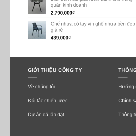
quán kinh doanh
2.790.000
₫
Ghế nhựa có tay vịn ghế nhựa bền đẹp
giá rẻ
439.000
₫
GIỚI THIỆU CÔNG TY
THÔNG
Về chúng tôi
Hướng 
Đối tác chiến lược
Chính s
Dự án đã lắp đặt
Thông ti