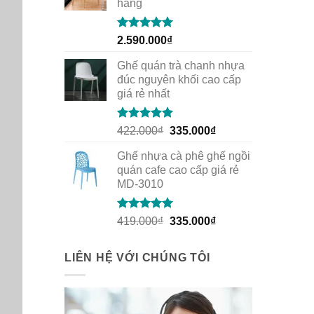
hàng
Rated
5.00
2.590.000
₫
out of 5
Ghế quán trà chanh nhựa
đúc nguyên khối cao cấp
giá rẻ nhất
Rated
5.00
Original
Current
422.000
₫
335.000
₫
out of 5
price
price
Ghế nhựa cà phê ghế ngồi
was:
is:
quán cafe cao cấp giá rẻ
422.000₫.
335.000₫.
MD-3010
Rated
5.00
Original
Current
419.000
₫
335.000
₫
out of 5
price
price
was:
is:
LIÊN HỆ VỚI CHÚNG TÔI
419.000₫.
335.000₫.