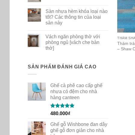
ghế
No
nhựa
Comments
Sàn nhựa hèm khóa loại nào
PP
on
dùng
Bộ
tốt? Các thông tin của loại
cho
sưu
sàn này
gia
tập
đình
thảm
No
quán
mới
Comments
cafe
New
Vách ngăn phòng thờ với
on
THẢM SH
Path
Sàn
phòng ngủ [vách che bàn
của
Thảm trả
nhựa
Shaw
thờ]
– Shaw C
hèm
Contract
khóa
No
loại
Comments
nào
on
tốt?
Vách
SẢN PHẨM ĐÁNH GIÁ CAO
Các
ngăn
thông
phòng
tin
thờ
của
với
loại
Ghế cà phê cao cấp ghế
phòng
sàn
ngủ
nhựa có đệm cho nhà
này
[vách
hàng canteen
che
bàn
thờ]
Rated
5.00
480.000
₫
out of 5
Ghế gỗ Wishbone đan dây
ghế gỗ đơn giản cho nhà