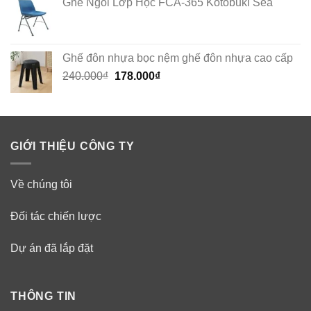
Ghế Ngồi Lớp Học FCA-365 Kotobuki Sea
Ghế đôn nhựa bọc nệm ghế đôn nhựa cao cấp
Original
Current
240.000
₫
178.000
₫
price
price
was:
is:
240.000₫.
178.000₫.
GIỚI THIỆU CÔNG TY
Về chúng tôi
Đối tác chiến lược
Dự án đã lắp đặt
THÔNG TIN