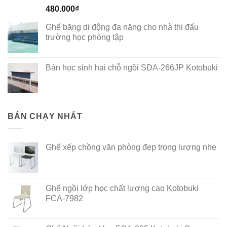
Rated
5.00
480.000
₫
out of 5
Ghế băng di động đa năng cho nhà thi đấu
trường học phòng tập
Bàn học sinh hai chỗ ngồi SDA-266JP Kotobuki
BÁN CHẠY NHẤT
Ghế xếp chồng văn phòng đẹp trọng lượng nhẹ
Ghế ngồi lớp học chất lượng cao Kotobuki
FCA-7982