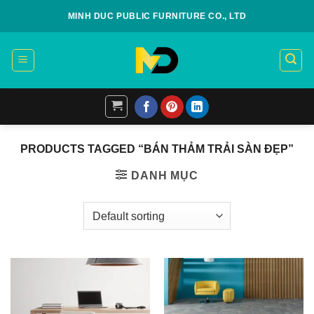
Skip
MINH DUC PUBLIC FURNITURE CO., LTD
to
content
PRODUCTS TAGGED “BÁN THẢM TRẢI SÀN ĐẸP”
DANH MỤC