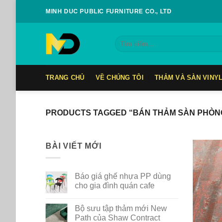
Skip
MINH DUC PUBLIC FURNITURE CO., LTD
to
content
Tìm
kiếm:
TRANG CHỦ
VỀ CHÚNG TÔI
THẢM VÀ SÀN VINY
PRODUCTS TAGGED “BÁN THẢM SÀN PHÒN
BÀI VIẾT MỚI
Báo giá ghế nhựa PP dùng
cho gia đình quán cafe
No
Comments
Bộ sưu tập thảm mới New
on
Báo
Path của Shaw Contract
giá