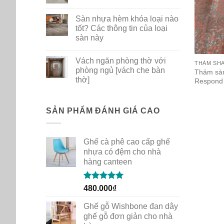
ghế
No
nhựa
Comments
Sàn nhựa hèm khóa loại nào
PP
on
dùng
Bộ
tốt? Các thông tin của loại
cho
sưu
sàn này
gia
tập
đình
thảm
No
quán
mới
Comments
cafe
New
Vách ngăn phòng thờ với
on
THẢM SH
Path
Sàn
phòng ngủ [vách che bàn
của
Thảm sàn
nhựa
Shaw
thờ]
Respond 
hèm
Contract
khóa
No
loại
Comments
nào
on
tốt?
Vách
SẢN PHẨM ĐÁNH GIÁ CAO
Các
ngăn
thông
phòng
tin
thờ
của
với
loại
Ghế cà phê cao cấp ghế
phòng
sàn
ngủ
nhựa có đệm cho nhà
này
[vách
hàng canteen
che
bàn
thờ]
Rated
5.00
480.000
₫
out of 5
Ghế gỗ Wishbone đan dây
ghế gỗ đơn giản cho nhà