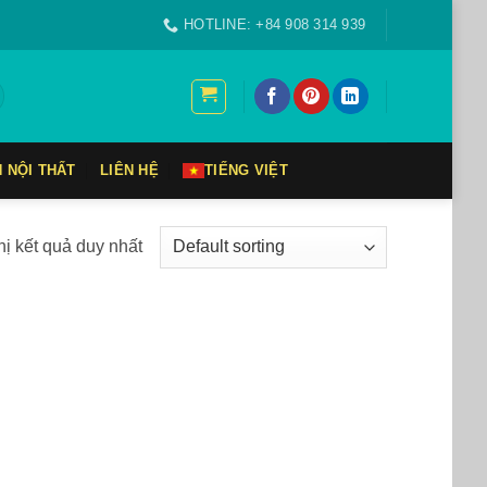
HOTLINE: +84 908 314 939
N NỘI THẤT
LIÊN HỆ
TIẾNG VIỆT
hị kết quả duy nhất