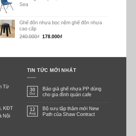
Sea
Ghế đôn nhựa bọc nệm ghế đôn nhựa
cao cấp
Original
Current
240.000
₫
178.000
₫
price
price
was:
is:
240.000₫.
178.000₫.
TIN TỨC MỚI NHẤT
am Từ
Báo giá ghế nhựa PP dùng
30
Oct
cho gia đình quán cafe
No
Comments
ú, KĐT
Bộ sưu tập thảm mới New
on
12
Báo
Aug
Path của Shaw Contract
à Nội
giá
ghế
No
nhựa
Comments
PP
on
dùng
Bộ