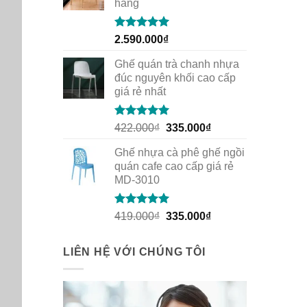
hàng
Rated
5.00
2.590.000
₫
out of 5
Ghế quán trà chanh nhựa
đúc nguyên khối cao cấp
giá rẻ nhất
Rated
5.00
Original
Current
422.000
₫
335.000
₫
out of 5
price
price
Ghế nhựa cà phê ghế ngồi
was:
is:
quán cafe cao cấp giá rẻ
422.000₫.
335.000₫.
MD-3010
Rated
5.00
Original
Current
419.000
₫
335.000
₫
out of 5
price
price
was:
is:
LIÊN HỆ VỚI CHÚNG TÔI
419.000₫.
335.000₫.