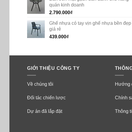
quán kinh doanh
2.790.000
₫
Ghế nhựa có tay vịn ghế nhựa bền đẹp
giá rẻ
439.000
₫
GIỚI THIỆU CÔNG TY
THÔNG
Về chúng tôi
Hướng 
Đối tác chiến lược
Chính s
Dự án đã lắp đặt
Thông ti