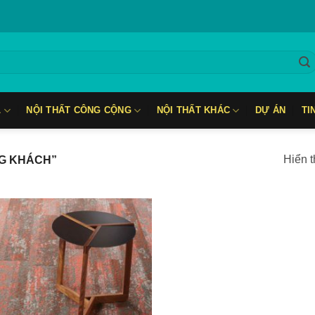
L
NỘI THẤT CÔNG CỘNG
NỘI THẤT KHÁC
DỰ ÁN
TI
Hiển t
G KHÁCH”