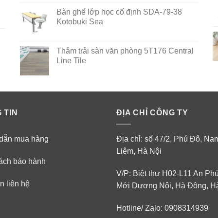
out of 5
Bàn ghế lớp học cố định SDA-79-38
Kotobuki Sea
Thảm trải sàn văn phòng 5T176 Central
Line Tile
 TIN
ĐỊA CHỈ CÔNG TY
dẫn mua hàng
Địa chỉ: số 47/2, Phú Đô, N
Liêm, Hà Nội
ách bảo hành
V/P: Biệt thự H02-L11 An Ph
n liên hệ
Mới Dương Nội, Hà Đông, H
Hotline/ Zalo: 0908314939