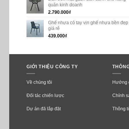
quán kinh doanh
2.790.000
₫
Ghế nhựa có tay vịn ghế nhựa bền đẹp
giá rẻ
439.000
₫
GIỚI THIỆU CÔNG TY
THÔNG
Về chúng tôi
Hướng 
Đối tác chiến lược
Chính s
Dự án đã lắp đặt
Thông ti