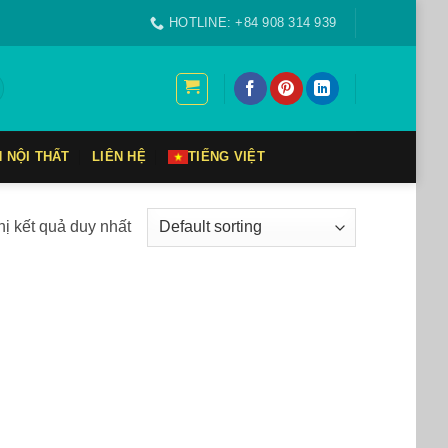
HOTLINE: +84 908 314 939
N NỘI THẤT
LIÊN HỆ
TIẾNG VIỆT
hị kết quả duy nhất