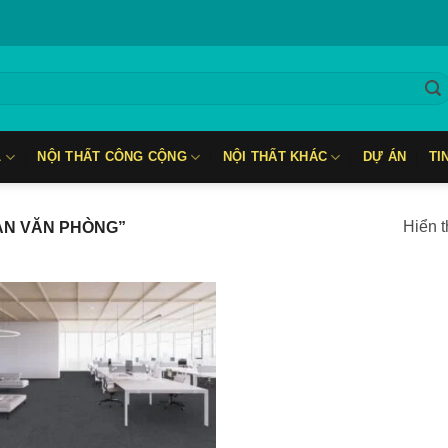
L
NỘI THẤT CÔNG CỘNG
NỘI THẤT KHÁC
DỰ ÁN
TI
Hiển t
ÀN VĂN PHÒNG”