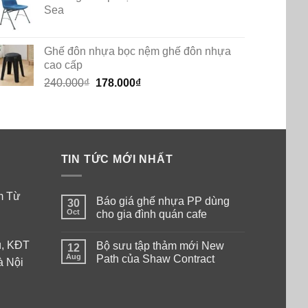
Sea
Ghế đôn nhựa bọc nệm ghế đôn nhựa
cao cấp
Original
Current
240.000
₫
178.000
₫
price
price
was:
is:
240.000₫.
178.000₫.
TIN TỨC MỚI NHẤT
am Từ
Báo giá ghế nhựa PP dùng
30
Oct
cho gia đình quán cafe
No
Comments
ú, KĐT
Bộ sưu tập thảm mới New
on
12
Báo
Aug
Path của Shaw Contract
à Nội
giá
ghế
No
nhựa
Comments
PP
on
dùng
Bộ