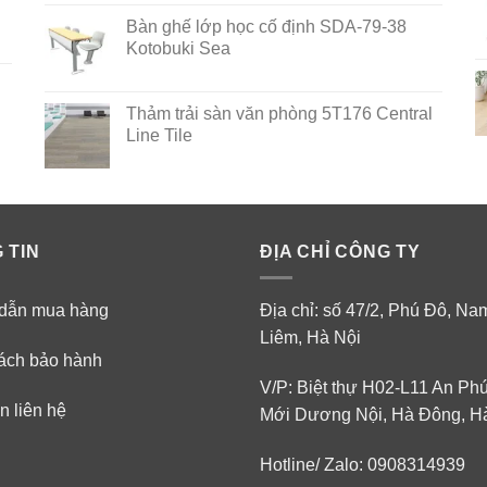
out of 5
Bàn ghế lớp học cố định SDA-79-38
Kotobuki Sea
Thảm trải sàn văn phòng 5T176 Central
Line Tile
 TIN
ĐỊA CHỈ CÔNG TY
dẫn mua hàng
Địa chỉ: số 47/2, Phú Đô, N
Liêm, Hà Nội
ách bảo hành
V/P: Biệt thự H02-L11 An Ph
n liên hệ
Mới Dương Nội, Hà Đông, H
Hotline/ Zalo: 0908314939