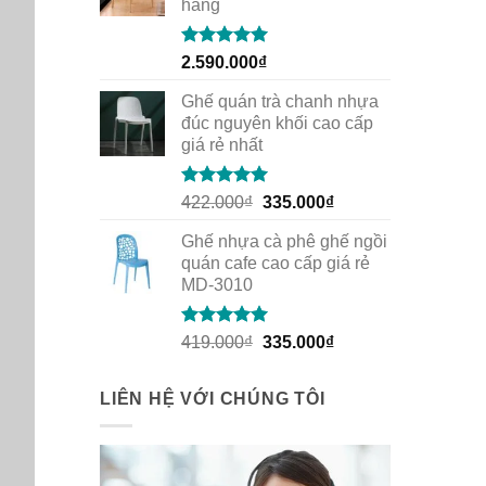
hàng
Rated
5.00
2.590.000
₫
out of 5
Ghế quán trà chanh nhựa
đúc nguyên khối cao cấp
giá rẻ nhất
Rated
5.00
Original
Current
422.000
₫
335.000
₫
out of 5
price
price
Ghế nhựa cà phê ghế ngồi
was:
is:
quán cafe cao cấp giá rẻ
422.000₫.
335.000₫.
MD-3010
Rated
5.00
Original
Current
419.000
₫
335.000
₫
out of 5
price
price
was:
is:
LIÊN HỆ VỚI CHÚNG TÔI
419.000₫.
335.000₫.