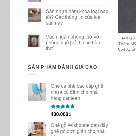
ghế
No
nhựa
Comments
Sàn nhựa hèm khóa loại nào
PP
on
dùng
Bộ
tốt? Các thông tin của loại
cho
sưu
sàn này
gia
tập
đình
thảm
No
quán
mới
Comments
cafe
New
Vách ngăn phòng thờ với
on
THẢM GI
Path
Sàn
phòng ngủ [vách che bàn
của
Thảm Mỹ 
nhựa
Shaw
thờ]
06481 Sh
hèm
Contract
khóa
No
loại
Comments
nào
on
tốt?
Vách
SẢN PHẨM ĐÁNH GIÁ CAO
Các
ngăn
thông
phòng
tin
thờ
của
với
loại
Ghế cà phê cao cấp ghế
phòng
sàn
ngủ
nhựa có đệm cho nhà
này
[vách
hàng canteen
che
bàn
thờ]
Rated
5.00
480.000
₫
out of 5
Ghế gỗ Wishbone đan dây
ghế gỗ đơn giản cho nhà