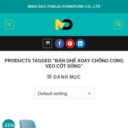
Skip
MINH DUC PUBLIC FURNITURE CO., LTD
to
content
PRODUCTS TAGGED “BÁN GHẾ XOAY CHỐNG CONG
VẸO CỘT SỐNG”
DANH MỤC
-21%