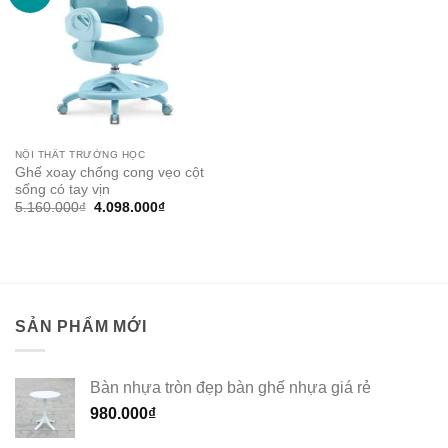
NỘI THẤT TRƯỜNG HỌC
Ghế xoay chống cong vẹo cột
sống có tay vịn
Original
Current
5.160.000
₫
4.098.000
₫
price
price
was:
is:
5.160.000₫.
4.098.000₫.
SẢN PHẨM MỚI
Bàn nhựa tròn đẹp bàn ghế nhựa giá rẻ
980.000
₫