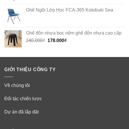
Ghế Ngồi Lớp Học FCA-365 Kotobuki Sea
Ghế đôn nhựa bọc nệm ghế đôn nhựa cao cấp
Original
Current
240.000
₫
178.000
₫
price
price
was:
is:
240.000₫.
178.000₫.
GIỚI THIỆU CÔNG TY
Về chúng tôi
Đối tác chiến lược
Dự án đã lắp đặt