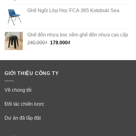
Ghế Ngồi Lớp Học FCA-365 Kotobuki Sea
Ghế đôn nhựa bọc nệm ghế đôn nhựa cao cấp
Original
Current
240.000
₫
178.000
₫
price
price
was:
is:
240.000₫.
178.000₫.
GIỚI THIỆU CÔNG TY
Về chúng tôi
Đối tác chiến lược
Dự án đã lắp đặt