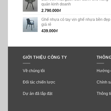
quán kinh doanh
2.790.000
₫
Ghế nhựa có tay vịn ghế nhựa bền đẹp
giá rẻ
439.000
₫
GIỚI THIỆU CÔNG TY
THÔNG
Về chúng tôi
Hướng 
Đối tác chiến lược
Chính s
Dự án đã lắp đặt
Thông ti