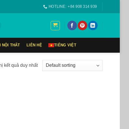
HOTLINE: +84 908 314 939
N NỘI THẤT
LIÊN HỆ
TIẾNG VIỆT
hị kết quả duy nhất