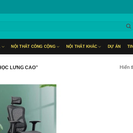
L
NỘI THẤT CÔNG CỘNG
NỘI THẤT KHÁC
DỰ ÁN
TI
Hiển t
HỌC LƯNG CAO”