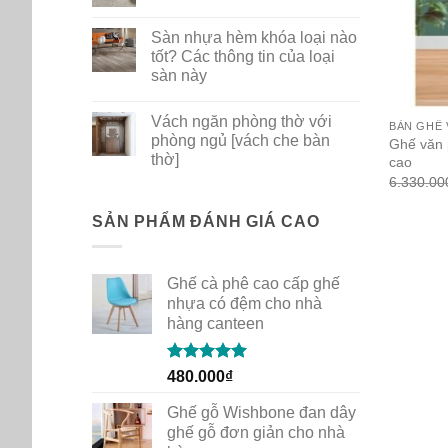
ghế
No
nhựa
Comments
Sàn nhựa hèm khóa loại nào
PP
on
dùng
Bộ
tốt? Các thông tin của loại
cho
sưu
sàn này
gia
tập
đình
thảm
No
quán
mới
Comments
cafe
New
Vách ngăn phòng thờ với
on
BÀN GHẾ
Path
Sàn
phòng ngủ [vách che bàn
của
Ghế văn 
nhựa
Shaw
thờ]
cao
hèm
Contract
khóa
6.330.00
No
loại
Comments
nào
on
tốt?
Vách
SẢN PHẨM ĐÁNH GIÁ CAO
Các
ngăn
thông
phòng
tin
thờ
của
với
loại
Ghế cà phê cao cấp ghế
phòng
sàn
ngủ
nhựa có đệm cho nhà
này
[vách
hàng canteen
che
bàn
thờ]
Rated
5.00
480.000
₫
out of 5
Ghế gỗ Wishbone đan dây
ghế gỗ đơn giản cho nhà