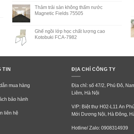
out of 5
Thảm trải sàn không thấm nước
Magnetic Fields 75505
Ghế ngồi lớp học chất lượng cao
Kotobuki FCA-7982
 TIN
ĐỊA CHỈ CÔNG TY
dẫn mua hàng
Địa chỉ: số 47/2, Phú Đô, N
Liêm, Hà Nội
ách bảo hành
V/P: Biệt thự H02-L11 An Ph
n liên hệ
Mới Dương Nội, Hà Đông, H
Hotline/ Zalo: 0908314939