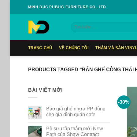
Skip
MINH DUC PUBLIC FURNITURE CO., LTD
to
content
Tìm
kiếm:
TRANG CHỦ
VỀ CHÚNG TÔI
THẢM VÀ SÀN VINY
PRODUCTS TAGGED “BÁN GHẾ CÔNG THÁI 
BÀI VIẾT MỚI
-30%
Báo giá ghế nhựa PP dùng
cho gia đình quán cafe
No
Comments
Bộ sưu tập thảm mới New
on
Báo
Path của Shaw Contract
giá