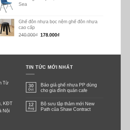
Sea
Ghế đôn nhựa bọc nệm ghế đôn nhựa
cao cấp
Original
Current
240.000
₫
178.000
₫
price
price
was:
is:
240.000₫.
178.000₫.
TIN TỨC MỚI NHẤT
am Từ
Báo giá ghế nhựa PP dùng
30
Oct
cho gia đình quán cafe
No
Comments
ú, KĐT
Bộ sưu tập thảm mới New
on
12
Báo
Aug
Path của Shaw Contract
à Nội
giá
ghế
No
nhựa
Comments
PP
on
dùng
Bộ