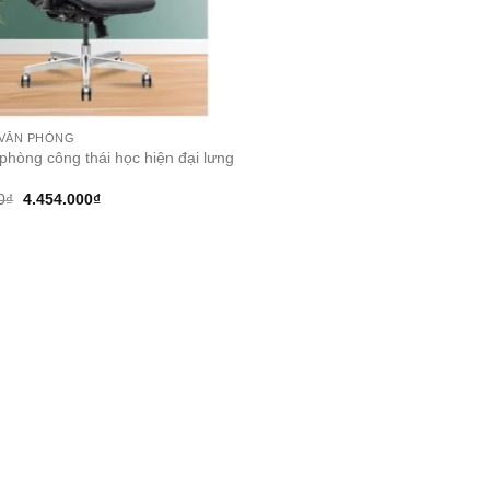
 VĂN PHÒNG
phòng công thái học hiện đại lưng
Original
Current
0
₫
4.454.000
₫
price
price
was:
is:
6.330.000₫.
4.454.000₫.