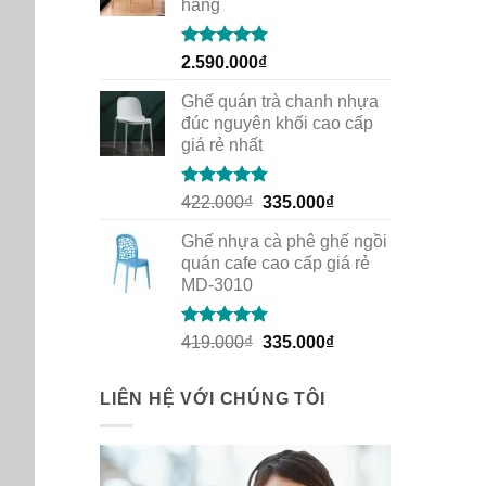
hàng
Rated
5.00
2.590.000
₫
out of 5
Ghế quán trà chanh nhựa
đúc nguyên khối cao cấp
giá rẻ nhất
Rated
5.00
Original
Current
422.000
₫
335.000
₫
out of 5
price
price
Ghế nhựa cà phê ghế ngồi
was:
is:
quán cafe cao cấp giá rẻ
422.000₫.
335.000₫.
MD-3010
Rated
5.00
Original
Current
419.000
₫
335.000
₫
out of 5
price
price
was:
is:
LIÊN HỆ VỚI CHÚNG TÔI
419.000₫.
335.000₫.